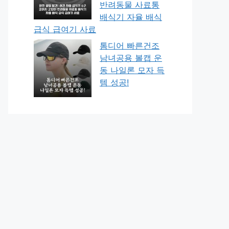
반려동물 사료통
배식기 자율 배식
급식 급여기 사료
톰디어 빠른건조
남녀공용 볼캡 운
동 나일론 모자 득
템 성공!