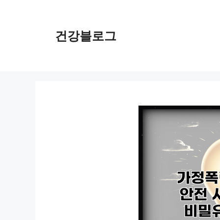
컨
텐
츠
건강블로그
로
건
너
뛰
기