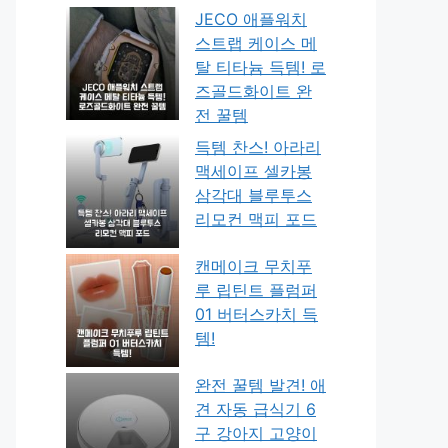
JECO 애플워치
스트랩 케이스 메
탈 티타늄 득템! 로
즈골드화이트 완
전 꿀템
득템 찬스! 아라리
맥세이프 셀카봉
삼각대 블루투스
리모컨 맥피 포드
캔메이크 무치푸
루 립틴트 플럼퍼
01 버터스카치 득
템!
완전 꿀템 발견! 애
견 자동 급식기 6
구 강아지 고양이