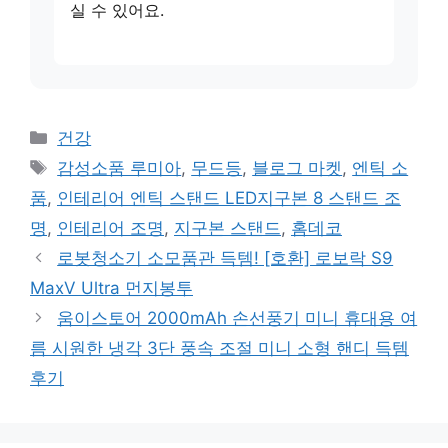
실 수 있어요.
카
건강
테
태
감성소품 루미아
,
무드등
,
블로그 마켓
,
엔틱 소
고
그
품
,
인테리어 엔틱 스탠드 LED지구본 8 스탠드 조
리
명
,
인테리어 조명
,
지구본 스탠드
,
홈데코
로봇청소기 소모품관 득템! [호환] 로보락 S9
MaxV Ultra 먼지봉투
움이스토어 2000mAh 손선풍기 미니 휴대용 여
름 시원한 냉각 3단 풍속 조절 미니 소형 핸디 득템
후기