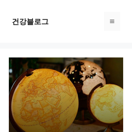
컨
텐
츠
건강블로그
메
로
건
너
뉴
뛰
기