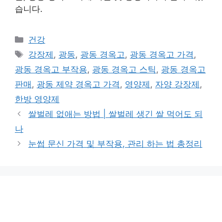
습니다.
카
건강
테
태
강장제
,
광동
,
광동 경옥고
,
광동 경옥고 가격
,
고
그
광동 경옥고 부작용
,
광동 경옥고 스틱
,
광동 경옥고
리
판매
,
광동 제약 경옥고 가격
,
영양제
,
자양 강장제
,
한방 영양제
쌀벌레 없애는 방법 | 쌀벌레 생긴 쌀 먹어도 되
나
눈썹 문신 가격 및 부작용, 관리 하는 법 총정리