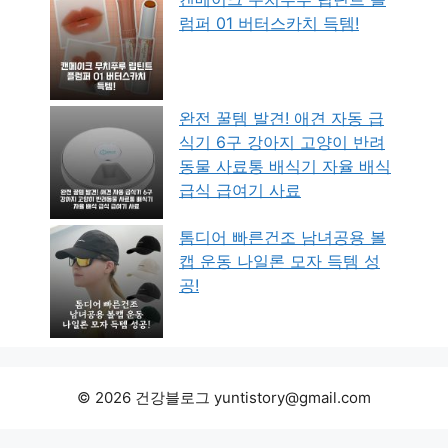
럼퍼 01 버터스카치 득템!
완전 꿀템 발견! 애견 자동 급
식기 6구 강아지 고양이 반려
동물 사료통 배식기 자율 배식
급식 급여기 사료
톰디어 빠른건조 남녀공용 볼
캡 운동 나일론 모자 득템 성
공!
© 2026 건강블로그 yuntistory@gmail.com