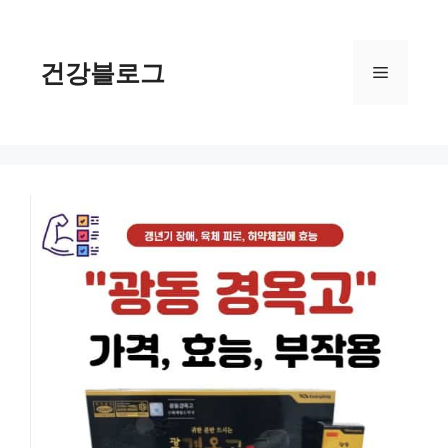
컨
텐
츠
건강블로그
메
로
건
너
뉴
뛰
기