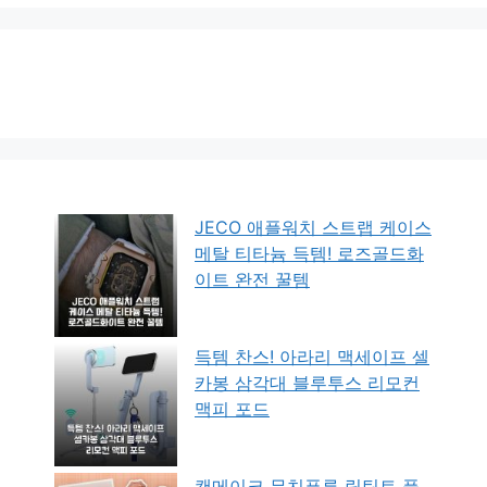
JECO 애플워치 스트랩 케이스
메탈 티타늄 득템! 로즈골드화
이트 완전 꿀템
득템 찬스! 아라리 맥세이프 셀
카봉 삼각대 블루투스 리모컨
맥피 포드
캔메이크 무치푸루 립틴트 플