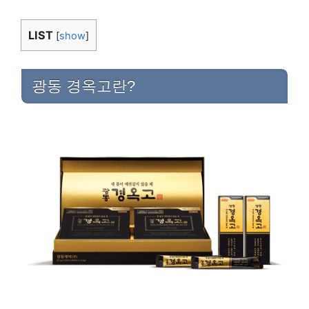
LIST
[
show
]
광동 경옥고란?