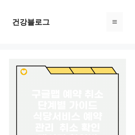
컨
텐
츠
건강블로그
메
로
건
너
뉴
뛰
기