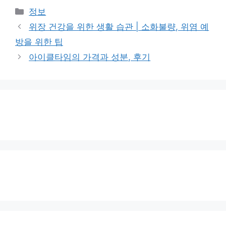
카
정보
테
위장 건강을 위한 생활 습관 | 소화불량, 위염 예
고
방을 위한 팁
리
아이클타임의 가격과 성분, 후기