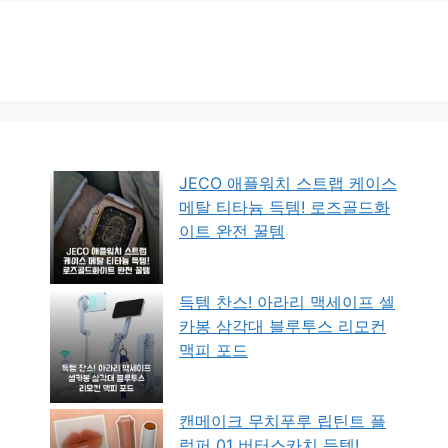
JECO 애플워치 스트랩 케이스
메탈 티타늄 득템! 로즈골드화
이트 완전 꿀템
득템 찬스! 아라리 맥세이프 셀
카봉 삼각대 블루투스 리모컨
맥피 포드
캔메이크 무치푸루 립틴트 플
럼퍼 01 버터스카치 득템!