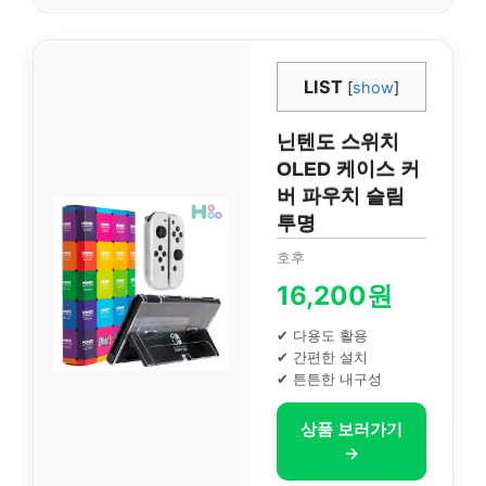
LIST
[
show
]
닌텐도 스위치
OLED 케이스 커
버 파우치 슬림
투명
호후
16,200원
✔ 다용도 활용
✔ 간편한 설치
✔ 튼튼한 내구성
상품 보러가기
→