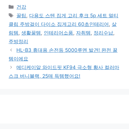
카
건강
테
태
꿀팁
,
다용도 스텐 집게 고리 후크 5p 세트 멀티
고
그
클립 주방걸이 다이소 집게고리 60초인테리어
,
살
리
림템
,
생활꿀템
,
인테리어소품
,
자취템
,
정리수납
,
주방정리
HL-B3 휴대용 손전등 5000루멘 발견! 완전 꿀
템이에요
메디케이알 와이드핏 KF94 극소형 황사 컬러마
스크 버니블랙, 25매 득템했어요!