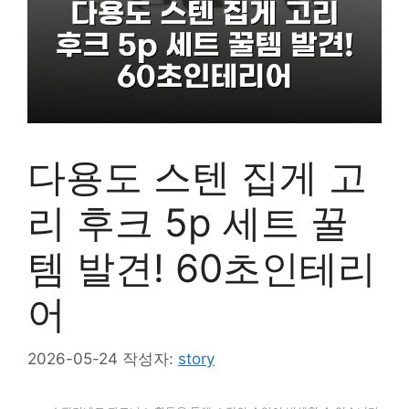
다용도 스텐 집게 고
리 후크 5p 세트 꿀
템 발견! 60초인테리
어
2026-05-24
작성자:
story