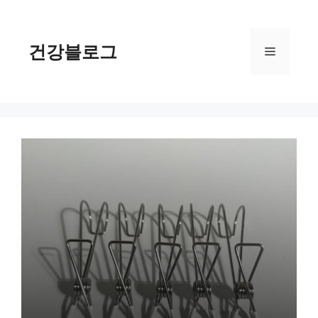
컨
텐
츠
건강블로그
메
로
건
너
뉴
뛰
기