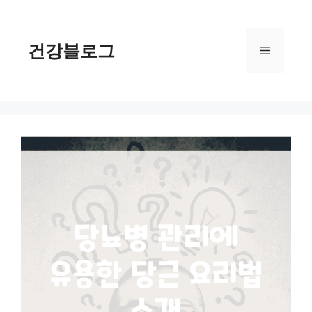
컨
텐
츠
건강블로그
메
로
건
너
뉴
뛰
기