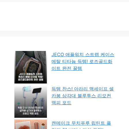
JECO 애플워치 스트랩 케이스
메탈 티타늄 득템! 로즈골드화
이트 완전 꿀템
득템 찬스! 아라리 맥세이프 셀
카봉 삼각대 블루투스 리모컨
맥피 포드
캔메이크 무치푸루 립틴트 플