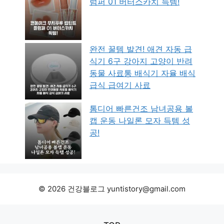
럼퍼 01 버터스카치 득템!
완전 꿀템 발견! 애견 자동 급
식기 6구 강아지 고양이 반려
동물 사료통 배식기 자율 배식
급식 급여기 사료
톰디어 빠른건조 남녀공용 볼
캡 운동 나일론 모자 득템 성
공!
© 2026 건강블로그 yuntistory@gmail.com