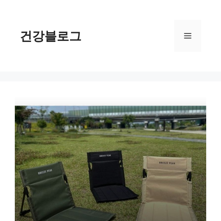
컨
텐
츠
건강블로그
메
로
건
너
뉴
뛰
기