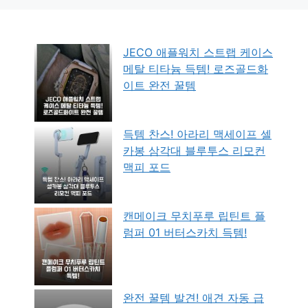
JECO 애플워치 스트랩 케이스
메탈 티타늄 득템! 로즈골드화
이트 완전 꿀템
득템 찬스! 아라리 맥세이프 셀
카봉 삼각대 블루투스 리모컨
맥피 포드
캔메이크 무치푸루 립틴트 플
럼퍼 01 버터스카치 득템!
완전 꿀템 발견! 애견 자동 급