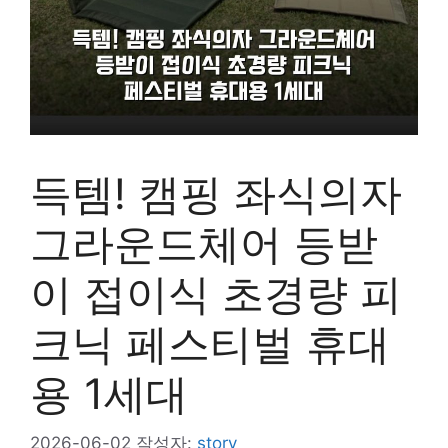
득템! 캠핑 좌식의자
그라운드체어 등받
이 접이식 초경량 피
크닉 페스티벌 휴대
용 1세대
2026-06-02
작성자:
story