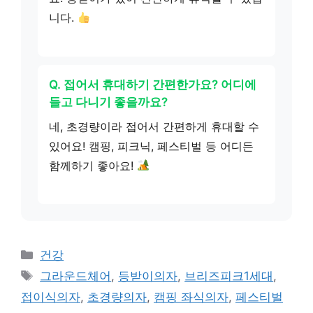
니다.
Q. 접어서 휴대하기 간편한가요? 어디에
들고 다니기 좋을까요?
네, 초경량이라 접어서 간편하게 휴대할 수
있어요! 캠핑, 피크닉, 페스티벌 등 어디든
함께하기 좋아요!
카
건강
테
태
그라운드체어
,
등받이의자
,
브리즈피크1세대
,
고
그
접이식의자
,
초경량의자
,
캠핑 좌식의자
,
페스티벌
리