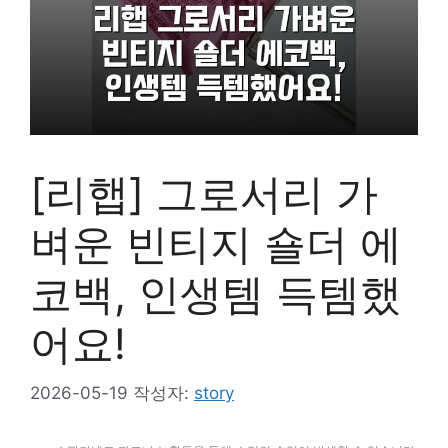
[리햅] 그로서리 가
벼운 빈티지 숄더 에
코백, 인생템 득템했
어요!
2026-05-19
작성자:
story