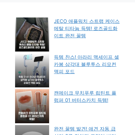
JECO 애플워치 스트랩 케이스
메탈 티타늄 득템! 로즈골드화
이트 완전 꿀템
득템 찬스! 아라리 맥세이프 셀
카봉 삼각대 블루투스 리모컨
맥피 포드
캔메이크 무치푸루 립틴트 플
럼퍼 01 버터스카치 득템!
완전 꿀템 발견! 애견 자동 급