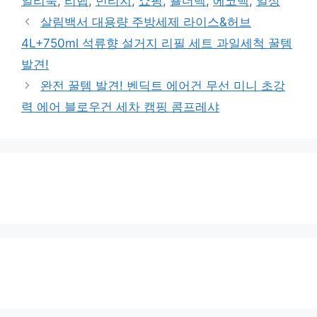
일리룩
,
리햅
,
빈티지
,
쇼핑
,
숄더백
,
에코백
,
일상
리
살림백서 대용량 주방세제 라이스&허브
4L+750ml 석류향 설거지 리필 세트 과일세척 꿀템
발견!
완전 꿀템 발견! 벤딕트 에어건 무선 미니 초강
력 에어 블로우건 세차 캠핑 콤프레샤