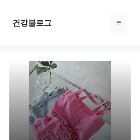
컨
텐
츠
건강블로그
메
로
건
너
뉴
뛰
기