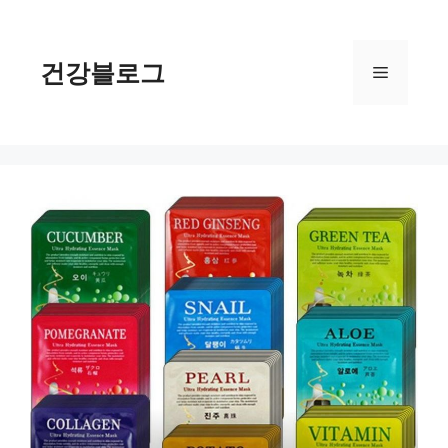
컨
텐
츠
건강블로그
메
로
건
너
뉴
뛰
기