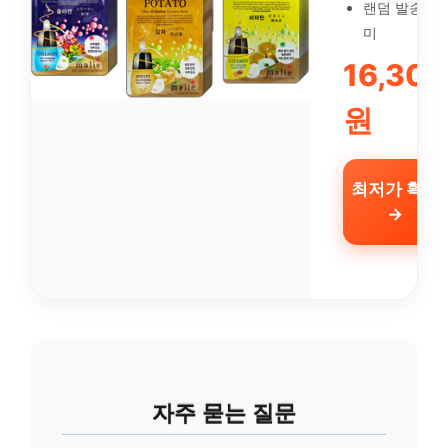
랜덤 발송 재
미
16,300
원
최저가 확인
→
자주 묻는 질문