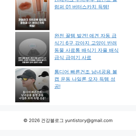
럼퍼 01 버터스카치 득템!
완전 꿀템 발견! 애견 자동 급
식기 6구 강아지 고양이 반려
동물 사료통 배식기 자율 배식
급식 급여기 사료
톰디어 빠른건조 남녀공용 볼
캡 운동 나일론 모자 득템 성
공!
© 2026 건강블로그 yuntistory@gmail.com