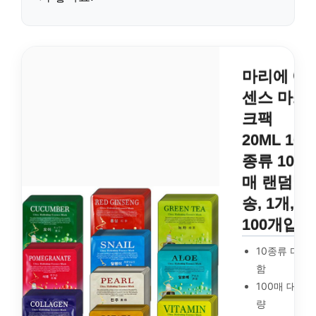
마리에 에
센스 마스
크팩
20ML 10
종류 100
매 랜덤발
송, 1개,
100개입
10종류 다양
함
100매 대용
량