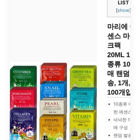
LIST
[
show
]
마리에 에
센스 마스
크팩
20ML 10
종류 100
매 랜덤발
송, 1개,
100개입
10종류 다양
한 에센스
넉넉한 100
매 구성
랜덤 발송으