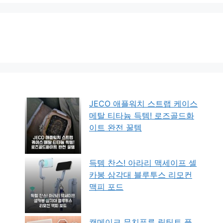
JECO 애플워치 스트랩 케이스
메탈 티타늄 득템! 로즈골드화
이트 완전 꿀템
득템 찬스! 아라리 맥세이프 셀
카봉 삼각대 블루투스 리모컨
맥피 포드
캔메이크 무치푸루 립틴트 플