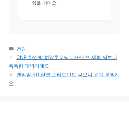
있을 거예요!
카
건강
테
CNP 차앤박 히알루로닉 더마텐션 세럼 써보니
고
촉촉함 대박이에요
리
엔타임 RD 실크 트리트먼트 써보니 윤기 폭발해
요