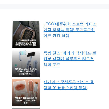
JECO 애플워치 스트랩 케이스
메탈 티타늄 득템! 로즈골드화
이트 완전 꿀템
득템 찬스! 아라리 맥세이프 셀
카봉 삼각대 블루투스 리모컨
맥피 포드
캔메이크 무치푸루 립틴트 플
럼퍼 01 버터스카치 득템!