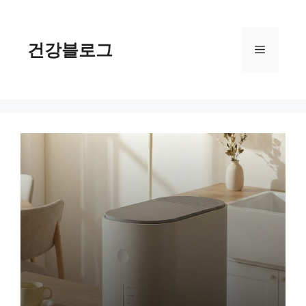
컨
텐
츠
건강블로그
메
로
건
너
뉴
뛰
기