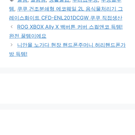
고
그
템
,
쿠쿠 건조분쇄형 에코웨일 2L 음식물처리기 그
리
레이스화이트 CFD-ENL201DCGW 쿠쿠 직접생산
ROG XBOX Ally X 백버튼 커버 스컬앤코 득템!
완전 꿀템이에요
니안몰 노가다 현장 핸드폰주머니 허리핸드폰가
방 득템!