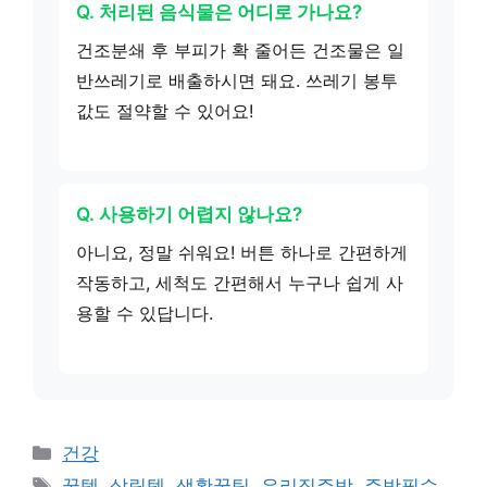
Q. 처리된 음식물은 어디로 가나요?
건조분쇄 후 부피가 확 줄어든 건조물은 일
반쓰레기로 배출하시면 돼요. 쓰레기 봉투
값도 절약할 수 있어요!
Q. 사용하기 어렵지 않나요?
아니요, 정말 쉬워요! 버튼 하나로 간편하게
작동하고, 세척도 간편해서 누구나 쉽게 사
용할 수 있답니다.
카
건강
테
태
꿀템
,
살림템
,
생활꿀팁
,
우리집주방
,
주방필수