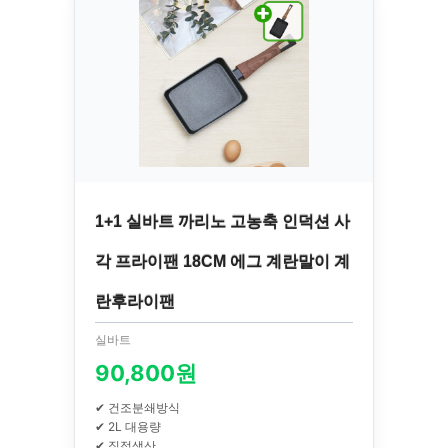
1+1 실바트 까리노 고농축 인덕션 사
각 프라이팬 18CM 에그 계란말이 계
란후라이팬
실바트
90,800원
✔ 건조분쇄방식
✔ 2L 대용량
✔ 직접생산