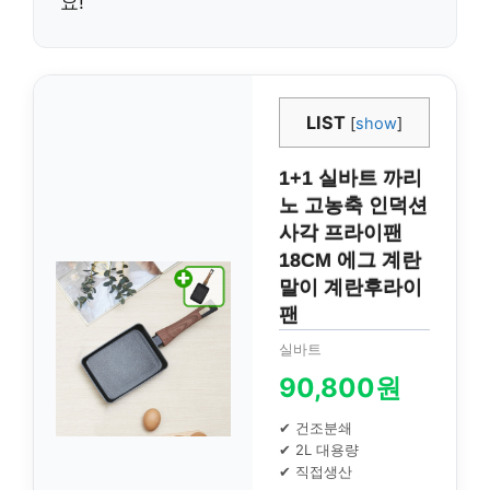
요!
LIST
[
show
]
1+1 실바트 까리
노 고농축 인덕션
사각 프라이팬
18CM 에그 계란
말이 계란후라이
팬
실바트
90,800원
✔ 건조분쇄
✔ 2L 대용량
✔ 직접생산