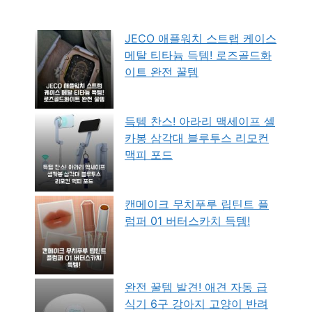
JECO 애플워치 스트랩 케이스
메탈 티타늄 득템! 로즈골드화
이트 완전 꿀템
득템 찬스! 아라리 맥세이프 셀
카봉 삼각대 블루투스 리모컨
맥피 포드
캔메이크 무치푸루 립틴트 플
럼퍼 01 버터스카치 득템!
완전 꿀템 발견! 애견 자동 급
식기 6구 강아지 고양이 반려