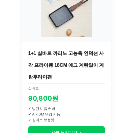
1+1 실바트 까리노 고농축 인덕션 사
각 프라이팬 18CM 에그 계란말이 계
란후라이팬
실바트
90,800원
✔ 방탄 니플 커버
✔ AIRISM 냉감 기능
✔ 심리스 보정핏
상품 보러가기 →