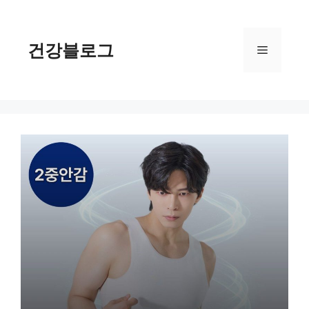
컨
텐
츠
건강블로그
메
로
건
너
뉴
뛰
기