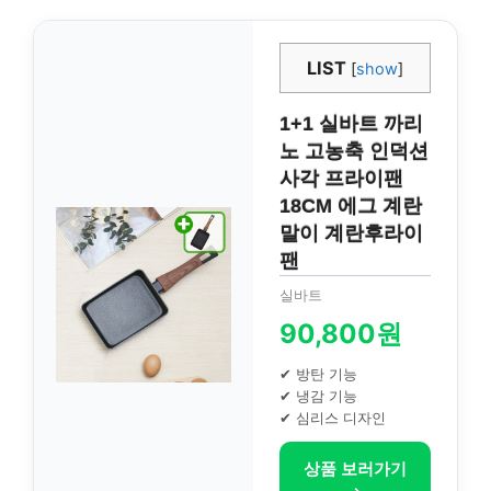
LIST
[
show
]
1+1 실바트 까리
노 고농축 인덕션
사각 프라이팬
18CM 에그 계란
말이 계란후라이
팬
실바트
90,800원
✔ 방탄 기능
✔ 냉감 기능
✔ 심리스 디자인
상품 보러가기