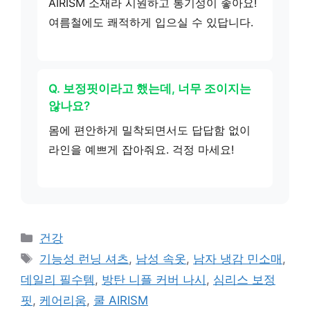
AIRISM 소재라 시원하고 통기성이 좋아요!
여름철에도 쾌적하게 입으실 수 있답니다.
Q. 보정핏이라고 했는데, 너무 조이지는
않나요?
몸에 편안하게 밀착되면서도 답답함 없이
라인을 예쁘게 잡아줘요. 걱정 마세요!
카
건강
테
태
기능성 런닝 셔츠
,
남성 속옷
,
남자 냉감 민소매
,
고
그
데일리 필수템
,
방탄 니플 커버 나시
,
심리스 보정
리
핏
,
케어리움
,
쿨 AIRISM