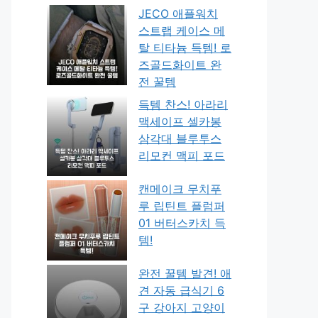
JECO 애플워치
스트랩 케이스 메
탈 티타늄 득템! 로
즈골드화이트 완
전 꿀템
득템 찬스! 아라리
맥세이프 셀카봉
삼각대 블루투스
리모컨 맥피 포드
캔메이크 무치푸
루 립틴트 플럼퍼
01 버터스카치 득
템!
완전 꿀템 발견! 애
견 자동 급식기 6
구 강아지 고양이