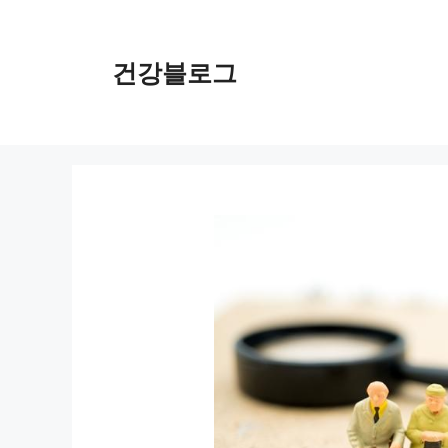
컨
텐
츠
건강블로그
로
건
너
뛰
기