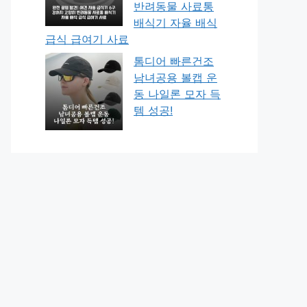
반려동물 사료통
배식기 자율 배식
급식 급여기 사료
톰디어 빠른건조
남녀공용 볼캡 운
동 나일론 모자 득
템 성공!