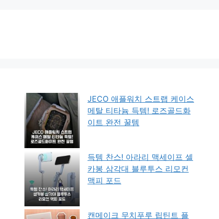
JECO 애플워치 스트랩 케이스
메탈 티타늄 득템! 로즈골드화
이트 완전 꿀템
득템 찬스! 아라리 맥세이프 셀
카봉 삼각대 블루투스 리모컨
맥피 포드
캔메이크 무치푸루 립틴트 플