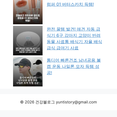
럼퍼 01 버터스카치 득템!
완전 꿀템 발견! 애견 자동 급
식기 6구 강아지 고양이 반려
동물 사료통 배식기 자율 배식
급식 급여기 사료
톰디어 빠른건조 남녀공용 볼
캡 운동 나일론 모자 득템 성
공!
© 2026 건강블로그 yuntistory@gmail.com