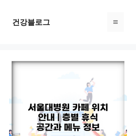
컨
텐
츠
건강블로그
메
로
건
너
뉴
뛰
기