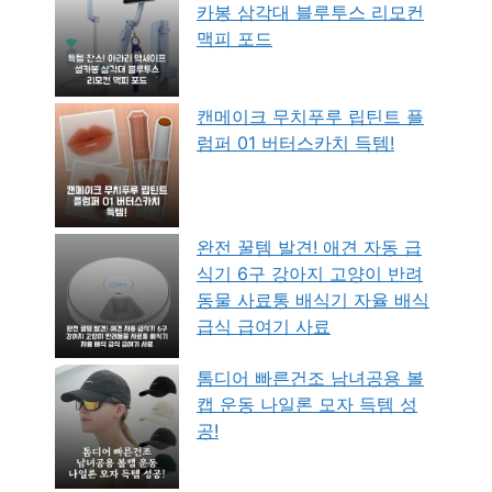
카봉 삼각대 블루투스 리모컨
맥피 포드
캔메이크 무치푸루 립틴트 플
럼퍼 01 버터스카치 득템!
완전 꿀템 발견! 애견 자동 급
식기 6구 강아지 고양이 반려
동물 사료통 배식기 자율 배식
급식 급여기 사료
톰디어 빠른건조 남녀공용 볼
캡 운동 나일론 모자 득템 성
공!