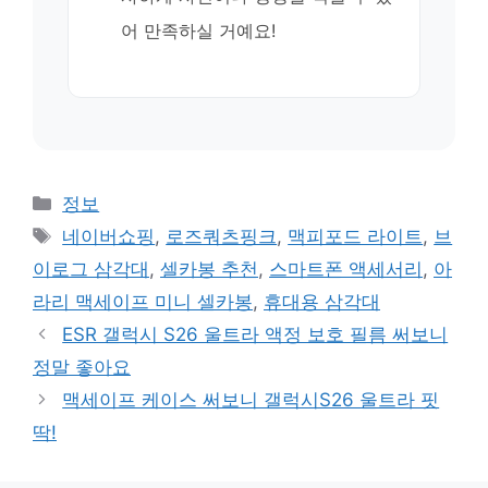
어 만족하실 거예요!
카
정보
테
태
네이버쇼핑
,
로즈쿼츠핑크
,
맥피포드 라이트
,
브
고
그
이로그 삼각대
,
셀카봉 추천
,
스마트폰 액세서리
,
아
리
라리 맥세이프 미니 셀카봉
,
휴대용 삼각대
ESR 갤럭시 S26 울트라 액정 보호 필름 써보니
정말 좋아요
맥세이프 케이스 써보니 갤럭시S26 울트라 핏
딱!