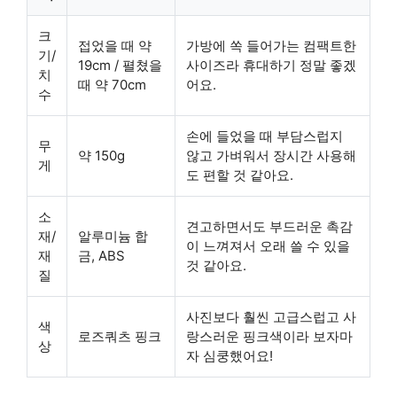
크
접었을 때 약
가방에 쏙 들어가는 컴팩트한
기/
19cm / 펼쳤을
사이즈라 휴대하기 정말 좋겠
치
때 약 70cm
어요.
수
손에 들었을 때 부담스럽지
무
약 150g
않고 가벼워서 장시간 사용해
게
도 편할 것 같아요.
소
견고하면서도 부드러운 촉감
재/
알루미늄 합
이 느껴져서 오래 쓸 수 있을
재
금, ABS
것 같아요.
질
사진보다 훨씬 고급스럽고 사
색
로즈쿼츠 핑크
랑스러운 핑크색이라 보자마
상
자 심쿵했어요!