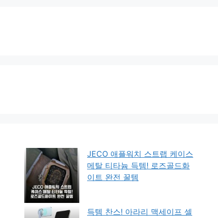
JECO 애플워치 스트랩 케이스
메탈 티타늄 득템! 로즈골드화
이트 완전 꿀템
득템 찬스! 아라리 맥세이프 셀