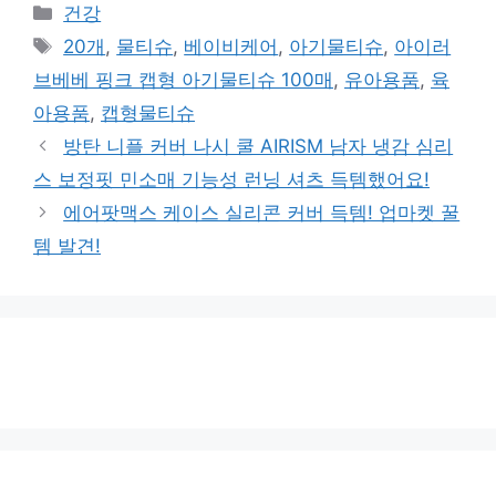
카
건강
테
태
20개
,
물티슈
,
베이비케어
,
아기물티슈
,
아이러
고
그
브베베 핑크 캡형 아기물티슈 100매
,
유아용품
,
육
리
아용품
,
캡형물티슈
방탄 니플 커버 나시 쿨 AIRISM 남자 냉감 심리
스 보정핏 민소매 기능성 런닝 셔츠 득템했어요!
에어팟맥스 케이스 실리콘 커버 득템! 업마켓 꿀
템 발견!