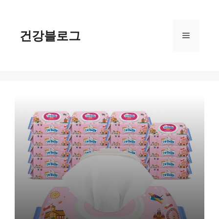
컨
텐
츠
건강블로그
메
로
건
너
뉴
뛰
기