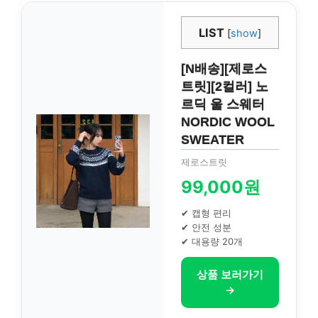
LIST
[
show
]
[N배송][제로스
트릿][2컬러] 노
르딕 울 스웨터
NORDIC WOOL
SWEATER
제로스트릿
99,000원
✔ 캡형 편리
✔ 안전 성분
✔ 대용량 20개
상품 보러가기
→