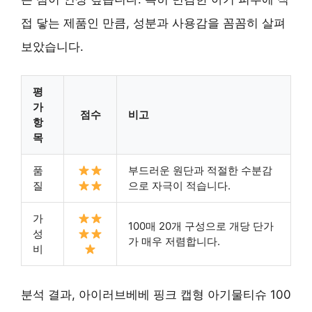
접 닿는 제품인 만큼, 성분과 사용감을 꼼꼼히 살펴
보았습니다.
평
가
점수
비고
항
목
품
부드러운 원단과 적절한 수분감
질
으로 자극이 적습니다.
가
100매 20개 구성으로 개당 단가
성
가 매우 저렴합니다.
비
분석 결과, 아이러브베베 핑크 캡형 아기물티슈 100