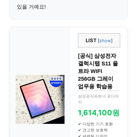
있을 거예요!
LIST
[
show
]
[공식] 삼성전자
갤럭시탭 S11 울
트라 WIFI
256GB 그레이
업무용 학습용
삼성공식파트너 포디아
이
1,614,100원
✔ 다양한 기기 호환
✔ 견고한 보호력
✔ 세련된 디자인