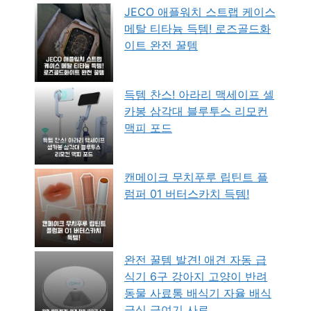
JECO 애플워치 스트랩 케이스
메탈 티타늄 득템! 로즈골드화
이트 완전 꿀템
득템 찬스! 아라리 맥세이프 셀
카봉 삼각대 블루투스 리모컨
맥피 포드
캔메이크 무치푸루 립틴트 플
럼퍼 01 버터스카치 득템!
완전 꿀템 발견! 애견 자동 급
식기 6구 강아지 고양이 반려
동물 사료통 배식기 자율 배식
급식 급여기 사료