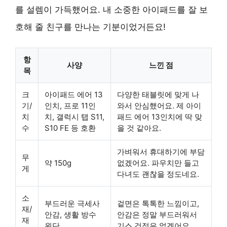
를 설렘이 가득했어요. 내 소중한 아이패드를 잘 보
호해 줄 친구를 만나는 기분이었거든요!
항
사양
느낀 점
목
크
아이패드 에어 13
다양한 태블릿에 맞게 나
기/
인치, 프로 11인
와서 안심했어요. 제 아이
치
치, 갤럭시 탭 S11,
패드 에어 13인치에 딱 맞
수
S10 FE 등 호환
을 것 같아요.
가벼워서 휴대하기에 부담
무
약 150g
없겠어요. 파우치만 들고
게
다녀도 괜찮을 정도네요.
소
부드러운 극세사
겉면은 톡톡한 느낌이고,
재/
안감, 생활 방수
안감은 정말 부드러워서
재
원단
기스 걱정은 없겠어요.