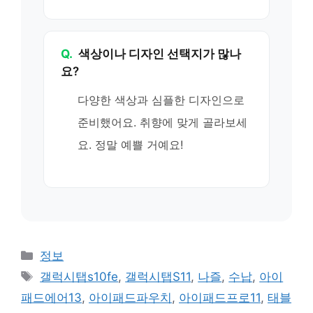
Q.
색상이나 디자인 선택지가 많나
요?
다양한 색상과 심플한 디자인으로
준비했어요. 취향에 맞게 골라보세
요. 정말 예쁠 거예요!
카
정보
테
태
갤럭시탭s10fe
,
갤럭시탭S11
,
나즐
,
수납
,
아이
고
그
패드에어13
,
아이패드파우치
,
아이패드프로11
,
태블
리