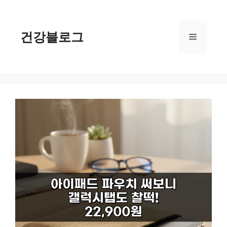
컨
텐
츠
건강블로그
메
로
건
너
뉴
뛰
기