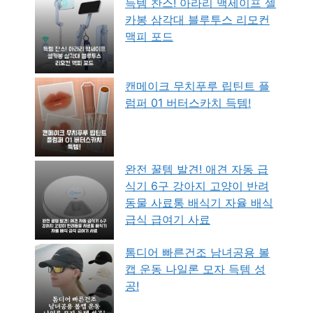
득템 찬스! 아라리 맥세이프 셀
카봉 삼각대 블루투스 리모컨
맥피 포드
캔메이크 무치푸루 립틴트 플
럼퍼 01 버터스카치 득템!
완전 꿀템 발견! 애견 자동 급
식기 6구 강아지 고양이 반려
동물 사료통 배식기 자율 배식
급식 급여기 사료
톰디어 빠른건조 남녀공용 볼
캡 운동 나일론 모자 득템 성
공!