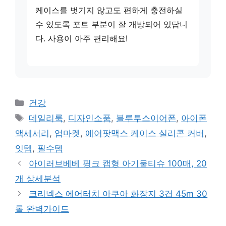
케이스를 벗기지 않고도 편하게 충전하실
수 있도록 포트 부분이 잘 개방되어 있답니
다. 사용이 아주 편리해요!
카
건강
테
태
데일리룩
,
디자인소품
,
블루투스이어폰
,
아이폰
고
그
액세서리
,
업마켓
,
에어팟맥스 케이스 실리콘 커버
,
리
잇템
,
필수템
아이러브베베 핑크 캡형 아기물티슈 100매, 20
개 상세분석
크리넥스 에어터치 아쿠아 화장지 3겹 45m 30
롤 완벽가이드