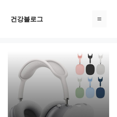
컨
텐
츠
건강블로그
메
로
건
너
뉴
뛰
기