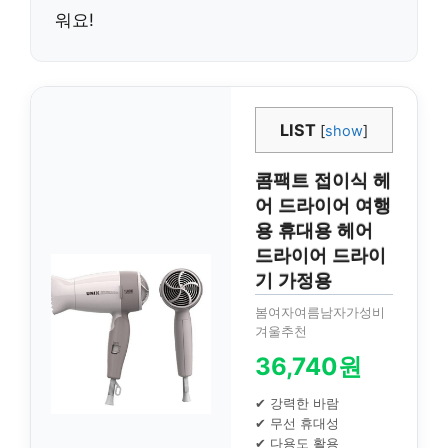
워요!
LIST
[
show
]
콤팩트 접이식 헤
어 드라이어 여행
용 휴대용 헤어
드라이어 드라이
기 가정용
봄여자여름남자가성비
겨울추천
36,740원
✔ 강력한 바람
✔ 무선 휴대성
✔ 다용도 활용