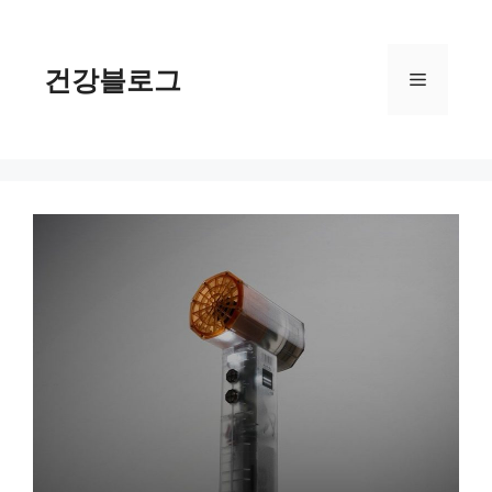
컨
텐
츠
건강블로그
메
로
건
너
뉴
뛰
기