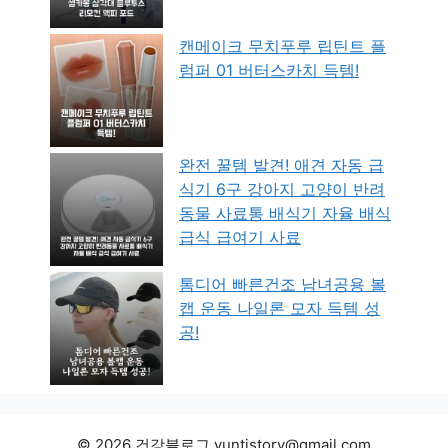
캔메이크 무치푸루 립틴트 플
럼퍼 01 버터스카치 득템!
완전 꿀템 발견! 애견 자동 급
식기 6구 강아지 고양이 반려
동물 사료통 배식기 자율 배식
급식 급여기 사료
톰디어 빠른건조 남녀공용 볼
캡 운동 나일론 모자 득템 성
공!
© 2026 건강블로그 yuntistory@gmail.com