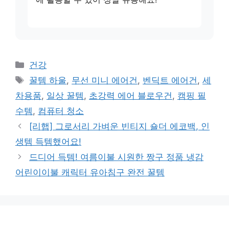
카
건강
테
태
꿀템 하울
,
무선 미니 에어건
,
벤딕트 에어건
,
세
고
그
차용품
,
일상 꿀템
,
초강력 에어 블로우건
,
캠핑 필
리
수템
,
컴퓨터 청소
[리햅] 그로서리 가벼운 빈티지 숄더 에코백, 인
생템 득템했어요!
드디어 득템! 여름이불 시원한 짱구 정품 냉감
어린이이불 캐릭터 유아침구 완전 꿀템