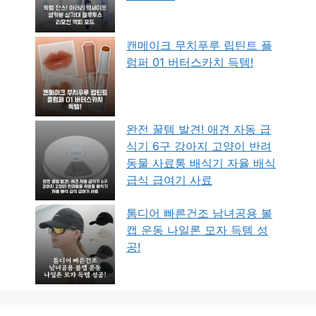
캔메이크 무치푸루 립틴트 플
럼퍼 01 버터스카치 득템!
완전 꿀템 발견! 애견 자동 급
식기 6구 강아지 고양이 반려
동물 사료통 배식기 자율 배식
급식 급여기 사료
톰디어 빠른건조 남녀공용 볼
캡 운동 나일론 모자 득템 성
공!