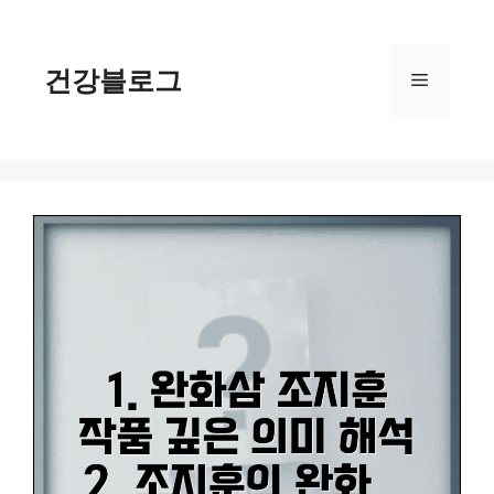
컨
텐
츠
건강블로그
메
로
건
너
뉴
뛰
기