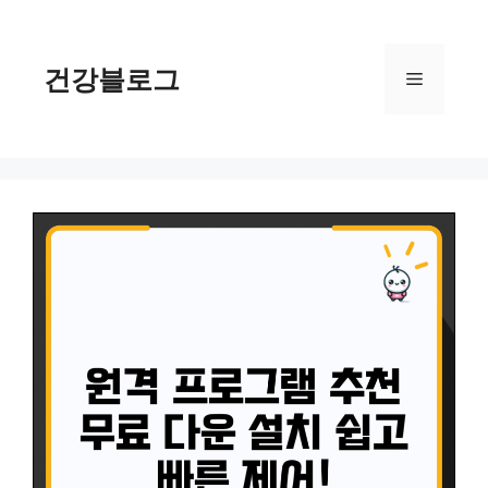
컨
텐
츠
건강블로그
메
로
건
너
뉴
뛰
기