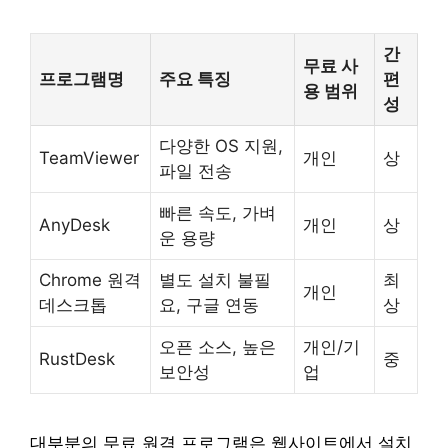
간
무료 사
프로그램명
주요 특징
편
용 범위
성
다양한 OS 지원,
TeamViewer
개인
상
파일 전송
빠른 속도, 가벼
AnyDesk
개인
상
운 용량
Chrome 원격
별도 설치 불필
최
개인
데스크톱
요, 구글 연동
상
오픈 소스, 높은
개인/기
RustDesk
중
보안성
업
대부분의 무료 원격 프로그램은 웹사이트에서 설치