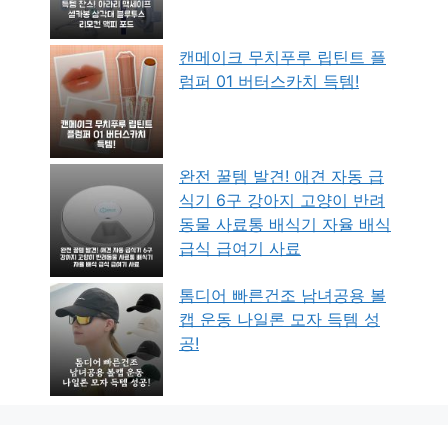
캔메이크 무치푸루 립틴트 플
럼퍼 01 버터스카치 득템!
완전 꿀템 발견! 애견 자동 급
식기 6구 강아지 고양이 반려
동물 사료통 배식기 자율 배식
급식 급여기 사료
톰디어 빠른건조 남녀공용 볼
캡 운동 나일론 모자 득템 성
공!