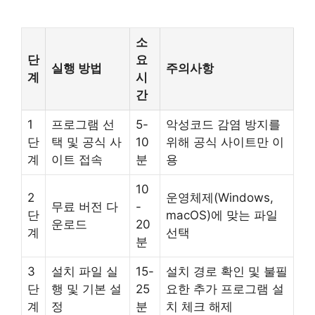
소
단
요
실행 방법
주의사항
계
시
간
1
프로그램 선
5-
악성코드 감염 방지를
단
택 및 공식 사
10
위해 공식 사이트만 이
계
이트 접속
분
용
10
2
운영체제(Windows,
무료 버전 다
-
단
macOS)에 맞는 파일
운로드
20
계
선택
분
3
설치 파일 실
15-
설치 경로 확인 및 불필
단
행 및 기본 설
25
요한 추가 프로그램 설
계
정
분
치 체크 해제