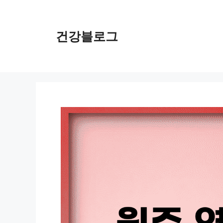
컨
텐
츠
건강블로그
로
건
너
뛰
기