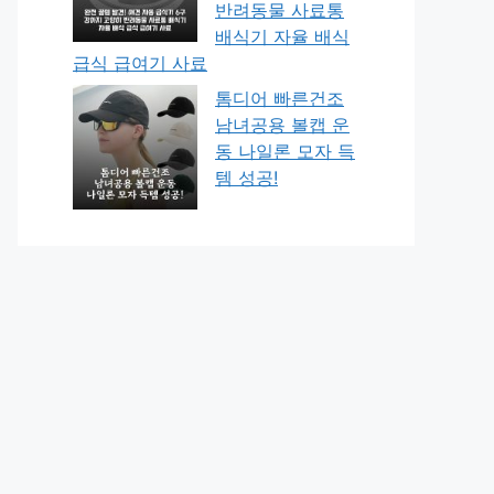
반려동물 사료통
배식기 자율 배식
급식 급여기 사료
톰디어 빠른건조
남녀공용 볼캡 운
동 나일론 모자 득
템 성공!