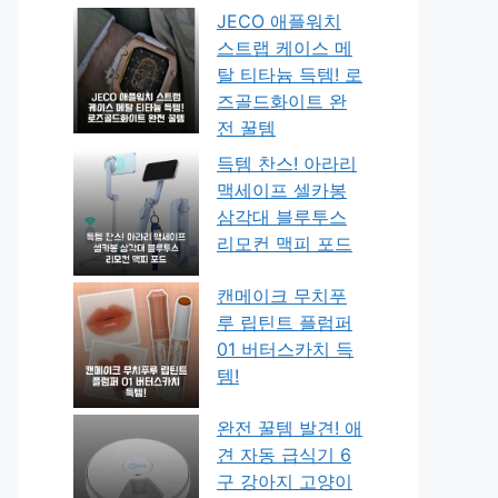
JECO 애플워치
스트랩 케이스 메
탈 티타늄 득템! 로
즈골드화이트 완
전 꿀템
득템 찬스! 아라리
맥세이프 셀카봉
삼각대 블루투스
리모컨 맥피 포드
캔메이크 무치푸
루 립틴트 플럼퍼
01 버터스카치 득
템!
완전 꿀템 발견! 애
견 자동 급식기 6
구 강아지 고양이