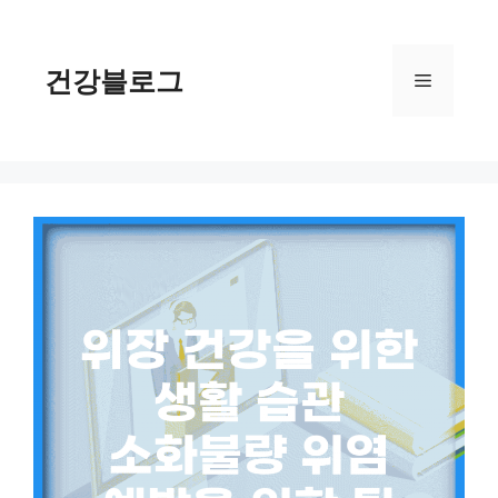
컨
텐
츠
건강블로그
메
로
건
너
뉴
뛰
기