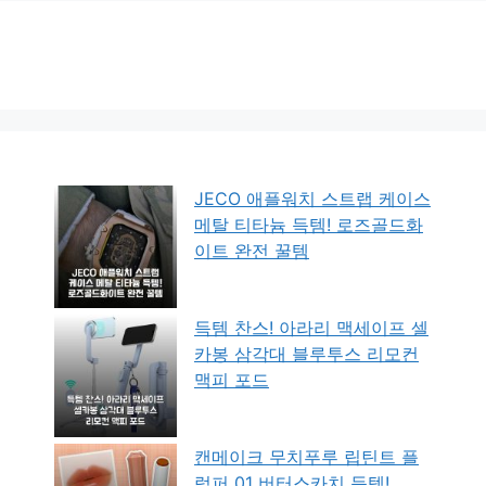
JECO 애플워치 스트랩 케이스
메탈 티타늄 득템! 로즈골드화
이트 완전 꿀템
득템 찬스! 아라리 맥세이프 셀
카봉 삼각대 블루투스 리모컨
맥피 포드
캔메이크 무치푸루 립틴트 플
럼퍼 01 버터스카치 득템!