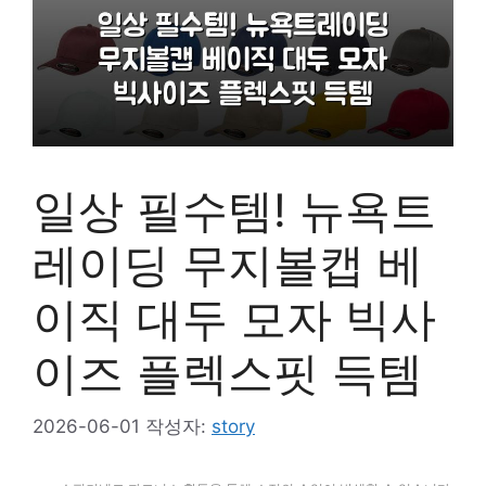
일상 필수템! 뉴욕트
레이딩 무지볼캡 베
이직 대두 모자 빅사
이즈 플렉스핏 득템
2026-06-01
작성자:
story