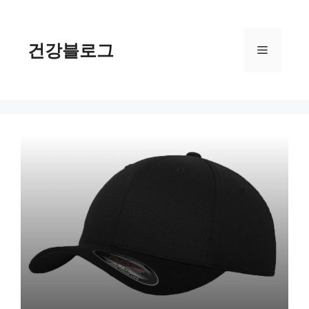
컨
텐
츠
건강블로그
메
로
건
너
뉴
뛰
기