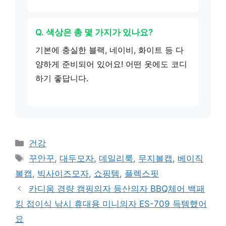
Q. 색상은 총 몇 가지가 있나요?
기본에 충실한 블랙, 네이비, 화이트 등 다
양하게 준비되어 있어요! 어떤 옷에도 코디
하기 좋답니다.
카
건강
테
태
꾸안꾸
,
대두모자
,
데일리룩
,
무지볼캡
,
베이직
고
그
볼캡
,
빅사이즈모자
,
쇼핑템
,
플렉스핏
리
카디움 경량 캠핑의자 등산의자 BBQ체어 백패
킹 접이식 낚시 휴대용 미니의자 ES-709 득템했어
요