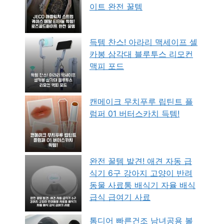
이트 완전 꿀템
득템 찬스! 아라리 맥세이프 셀
카봉 삼각대 블루투스 리모컨
맥피 포드
캔메이크 무치푸루 립틴트 플
럼퍼 01 버터스카치 득템!
완전 꿀템 발견! 애견 자동 급
식기 6구 강아지 고양이 반려
동물 사료통 배식기 자율 배식
급식 급여기 사료
톰디어 빠른건조 남녀공용 볼