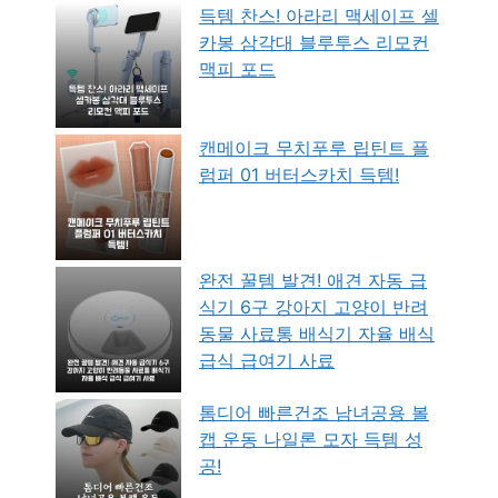
득템 찬스! 아라리 맥세이프 셀
카봉 삼각대 블루투스 리모컨
맥피 포드
캔메이크 무치푸루 립틴트 플
럼퍼 01 버터스카치 득템!
완전 꿀템 발견! 애견 자동 급
식기 6구 강아지 고양이 반려
동물 사료통 배식기 자율 배식
급식 급여기 사료
톰디어 빠른건조 남녀공용 볼
캡 운동 나일론 모자 득템 성
공!