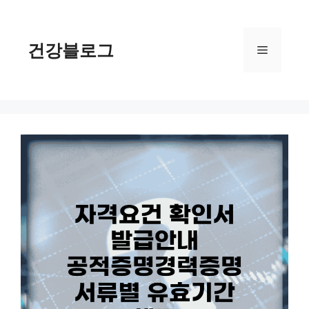
컨
텐
츠
건강블로그
메
로
건
너
뉴
뛰
기