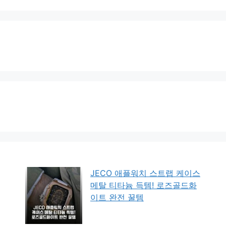
JECO 애플워치 스트랩 케이스
메탈 티타늄 득템! 로즈골드화
이트 완전 꿀템