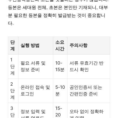
등본은 세대원 전체, 초본은 본인만 기재되니, 대부
분 필요한 등본을 정확히 발급받는 것이 중요합니
다.
단
소요
실행 방법
주의사항
계
시간
1
필요 서류 및
10-
서류 유효기간 반
단
정보 준비
15분
드시 확인
계
2
온라인 접속 및
5-10
공인인증서 또는
단
로그인
분
간편인증 준비
계
3
15-
정보 입력 및
오타 없이 정확하
단
20