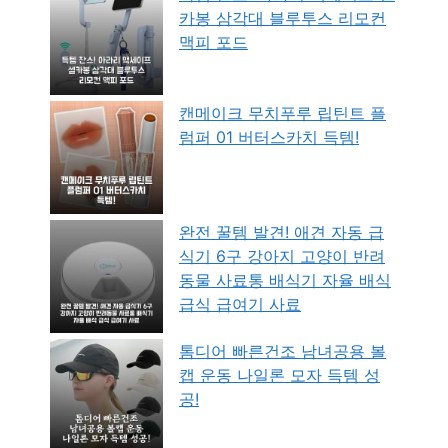
카봉 삼각대 블루투스 리모컨
맥피 포드
캔메이크 무치푸루 립틴트 플
럼퍼 01 버터스카치 득템!
완전 꿀템 발견! 애견 자동 급
식기 6구 강아지 고양이 반려
동물 사료통 배식기 자율 배식
급식 급여기 사료
톰디어 빠른건조 남녀공용 볼
캡 운동 나일론 모자 득템 성
공!