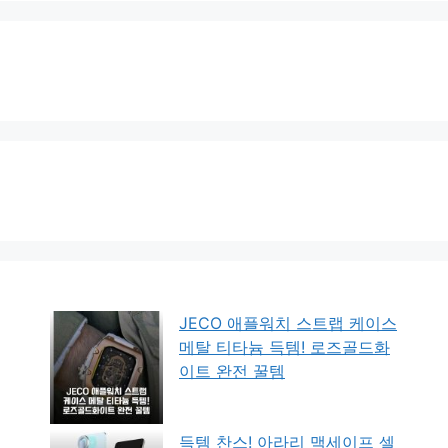
JECO 애플워치 스트랩 케이스
메탈 티타늄 득템! 로즈골드화
이트 완전 꿀템
득템 찬스! 아라리 맥세이프 셀