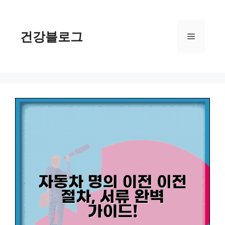
컨
텐
츠
건강블로그
메
로
건
너
뉴
뛰
기