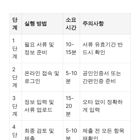
단
소요
실행 방법
주의사항
계
시간
1
필요 서류 및
10-
서류 유효기간 반
단
정보 준비
15분
드시 확인
계
2
온라인 접속 및
5-10
공인인증서 또는
단
로그인
분
간편인증 준비
계
3
15-
정보 입력 및
오타 없이 정확하
단
20
서류 업로드
게 입력
계
분
4
최종 검토 및
5-10
제출 전 모든 항목
단
제출
분
재확인