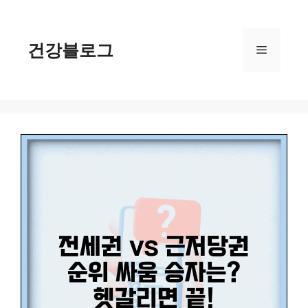
컨
텐
츠
건강블로그
메
로
건
너
뉴
뛰
기