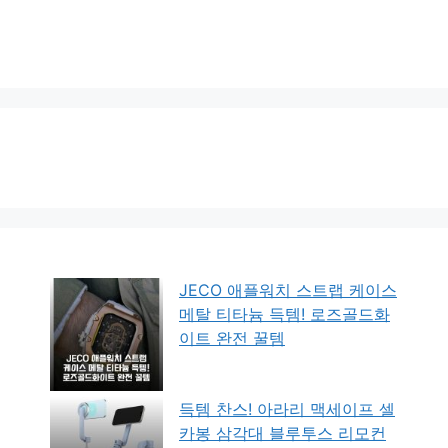
JECO 애플워치 스트랩 케이스
메탈 티타늄 득템! 로즈골드화
이트 완전 꿀템
득템 찬스! 아라리 맥세이프 셀
카봉 삼각대 블루투스 리모컨