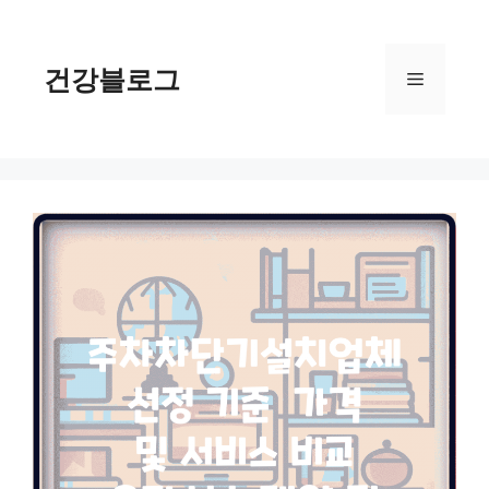
컨
텐
츠
건강블로그
메
로
건
너
뉴
뛰
기