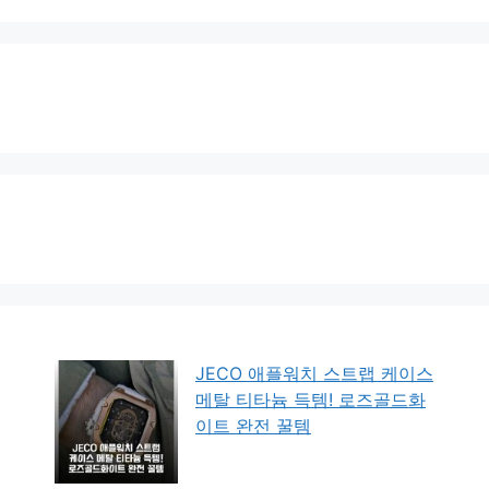
JECO 애플워치 스트랩 케이스
메탈 티타늄 득템! 로즈골드화
이트 완전 꿀템