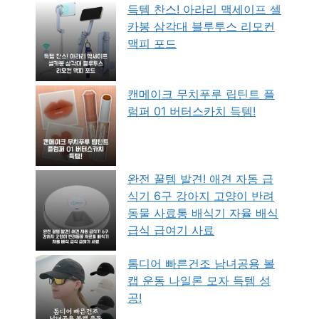
득템 찬스! 아라리 맥세이프 셀
카봉 삼각대 블루투스 리모컨
맥피 포드
캔메이크 무치푸루 립틴트 플
럼퍼 01 버터스카치 득템!
완전 꿀템 발견! 애견 자동 급
식기 6구 강아지 고양이 반려
동물 사료통 배식기 자율 배식
급식 급여기 사료
톰디어 빠른건조 남녀공용 볼
캡 운동 나일론 모자 득템 성
공!