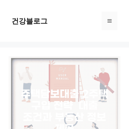
컨
텐
츠
건강블로그
메
로
건
너
뉴
뛰
기