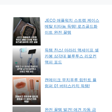
JECO 애플워치 스트랩 케이스
메탈 티타늄 득템! 로즈골드화
이트 완전 꿀템
득템 찬스! 아라리 맥세이프 셀
카봉 삼각대 블루투스 리모컨
맥피 포드
캔메이크 무치푸루 립틴트 플
럼퍼 01 버터스카치 득템!
완전 꿀템 발견! 애견 자동 급