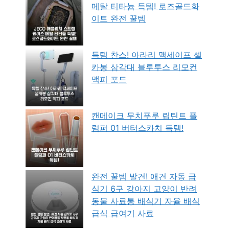
메탈 티타늄 득템! 로즈골드화
이트 완전 꿀템
득템 찬스! 아라리 맥세이프 셀
카봉 삼각대 블루투스 리모컨
맥피 포드
캔메이크 무치푸루 립틴트 플
럼퍼 01 버터스카치 득템!
완전 꿀템 발견! 애견 자동 급
식기 6구 강아지 고양이 반려
동물 사료통 배식기 자율 배식
급식 급여기 사료