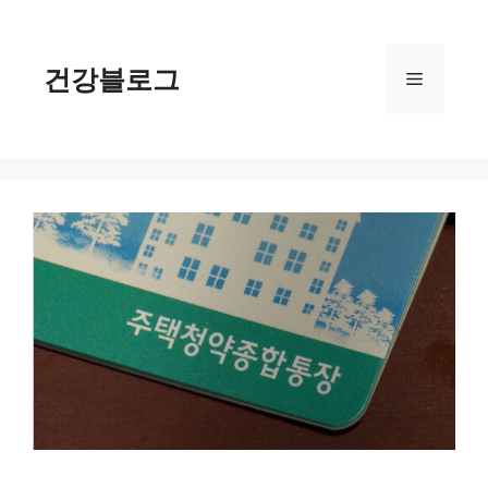
컨
텐
츠
건강블로그
메
로
건
너
뉴
뛰
기