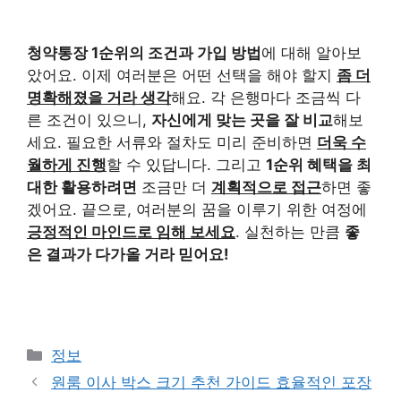
청약통장 1순위의 조건과 가입 방법
에 대해 알아보
았어요. 이제 여러분은 어떤 선택을 해야 할지
좀 더
명확해졌을 거라 생각
해요. 각 은행마다 조금씩 다
른 조건이 있으니,
자신에게 맞는 곳을 잘 비교
해보
세요. 필요한 서류와 절차도 미리 준비하면
더욱 수
월하게 진행
할 수 있답니다. 그리고
1순위 혜택을 최
대한 활용하려면
조금만 더
계획적으로 접근
하면 좋
겠어요. 끝으로, 여러분의 꿈을 이루기 위한 여정에
긍정적인 마인드로 임해 보세요
. 실천하는 만큼
좋
은 결과가 다가올 거라 믿어요!
카
정보
테
원룸 이사 박스 크기 추천 가이드 효율적인 포장
고