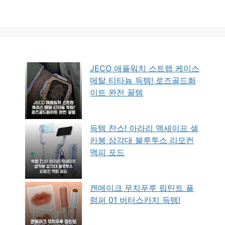
JECO 애플워치 스트랩 케이스
메탈 티타늄 득템! 로즈골드화
이트 완전 꿀템
득템 찬스! 아라리 맥세이프 셀
카봉 삼각대 블루투스 리모컨
맥피 포드
캔메이크 무치푸루 립틴트 플
럼퍼 01 버터스카치 득템!