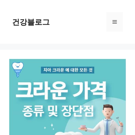
컨
텐
츠
건강블로그
메
로
건
너
뉴
뛰
기