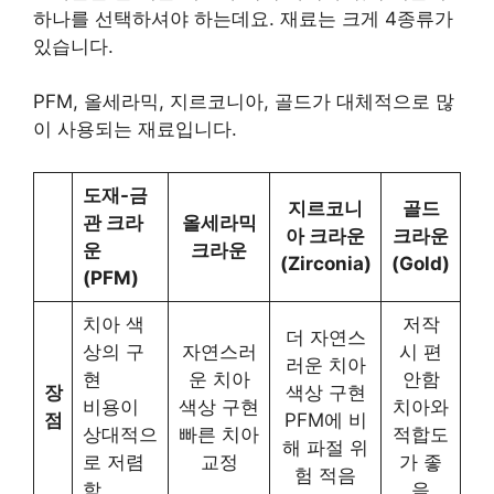
하나를 선택하셔야 하는데요. 재료는 크게 4종류가
있습니다.
PFM, 올세라믹, 지르코니아, 골드가 대체적으로 많
이 사용되는 재료입니다.
도재-금
지르코니
골드
관 크라
올세라믹
아 크라운
크라운
운
크라운
(Zirconia)
(Gold)
(PFM)
치아 색
저작
더 자연스
상의 구
자연스러
시 편
러운 치아
현
운 치아
안함
장
색상 구현
비용이
색상 구현
치아와
점
PFM에 비
상대적으
빠른 치아
적합도
해 파절 위
로 저렴
교정
가 좋
험 적음
함
음