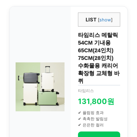
LIST
[
show
]
타임리스 메탈릭
54CM 기내용
65CM(24인치)
75CM(28인치)
수화물용 캐리어
확장형 교체형 바
퀴
타임리스
131,800원
✔ 플럼핑 효과
✔ 촉촉한 발림성
✔ 은은한 컬러