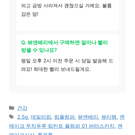
되고 금방 사라져서 괜찮으실 거예요. 볼륨
감은 덤!
Q. 뷰앤베리에서 구매하면 얼마나 빨리
받을 수 있나요?
평일 오후 2시 이전 주문 시 당일 발송해 드
려요! 최대한 빨리 보내드릴게요.
카
건강
테
태
2.5g
,
데일리립
,
립플럼퍼
,
뷰앤베리
,
뷰티템
,
캔
고
그
메이크 무치푸루 립틴트 플럼퍼 01 버터스카치
,
캔
리
메이크신상
,
톤온톤