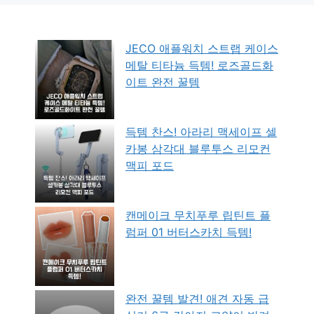
JECO 애플워치 스트랩 케이스
메탈 티타늄 득템! 로즈골드화
이트 완전 꿀템
득템 찬스! 아라리 맥세이프 셀
카봉 삼각대 블루투스 리모컨
맥피 포드
캔메이크 무치푸루 립틴트 플
럼퍼 01 버터스카치 득템!
완전 꿀템 발견! 애견 자동 급