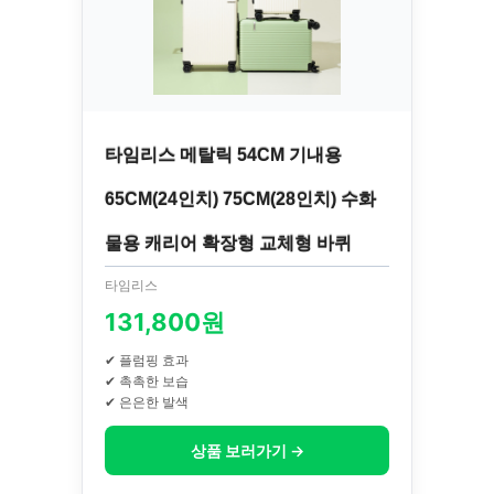
타임리스 메탈릭 54CM 기내용
65CM(24인치) 75CM(28인치) 수화
물용 캐리어 확장형 교체형 바퀴
타임리스
131,800원
✔ 플럼핑 효과
✔ 촉촉한 보습
✔ 은은한 발색
상품 보러가기 →