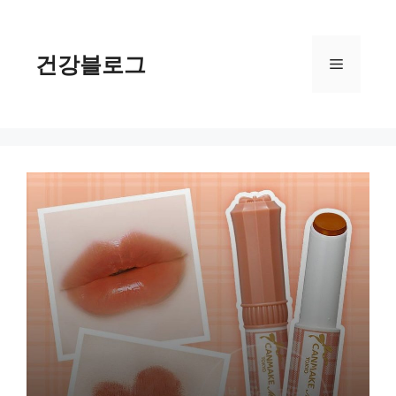
컨
텐
츠
건강블로그
메
로
건
너
뉴
뛰
기