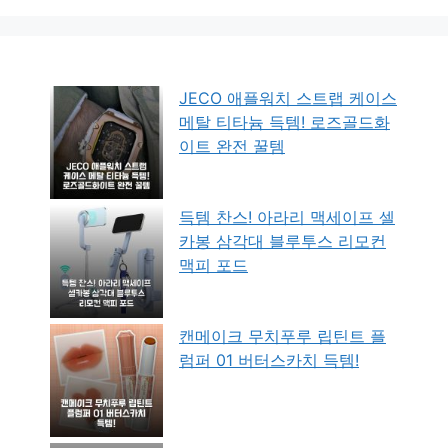
JECO 애플워치 스트랩 케이스
메탈 티타늄 득템! 로즈골드화
이트 완전 꿀템
득템 찬스! 아라리 맥세이프 셀
카봉 삼각대 블루투스 리모컨
맥피 포드
캔메이크 무치푸루 립틴트 플
럼퍼 01 버터스카치 득템!