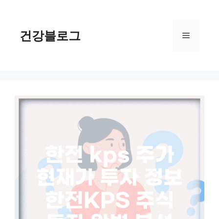
컨
텐
츠
건강블로그
메
로
건
너
뉴
뛰
기