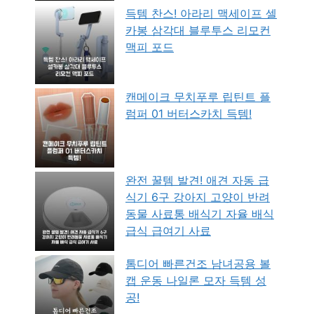
득템 찬스! 아라리 맥세이프 셀
카봉 삼각대 블루투스 리모컨
맥피 포드
캔메이크 무치푸루 립틴트 플
럼퍼 01 버터스카치 득템!
완전 꿀템 발견! 애견 자동 급
식기 6구 강아지 고양이 반려
동물 사료통 배식기 자율 배식
급식 급여기 사료
톰디어 빠른건조 남녀공용 볼
캡 운동 나일론 모자 득템 성
공!