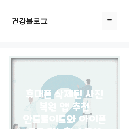
컨
텐
츠
건강블로그
메
로
건
너
뉴
뛰
기