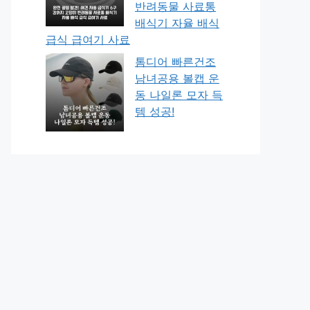
반려동물 사료통
배식기 자율 배식
급식 급여기 사료
톰디어 빠른건조
남녀공용 볼캡 운
동 나일론 모자 득
템 성공!