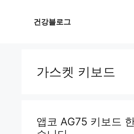
컨
텐
츠
건강블로그
로
건
너
뛰
기
가스켓 키보드
앱코 AG75 키보드 