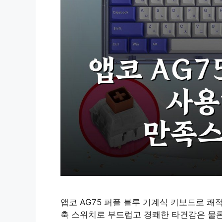
앱코 AG75 퍼플 블루 기계식 키보드로 쾌
축 스위치로 부드럽고 경쾌한 타건감은 물