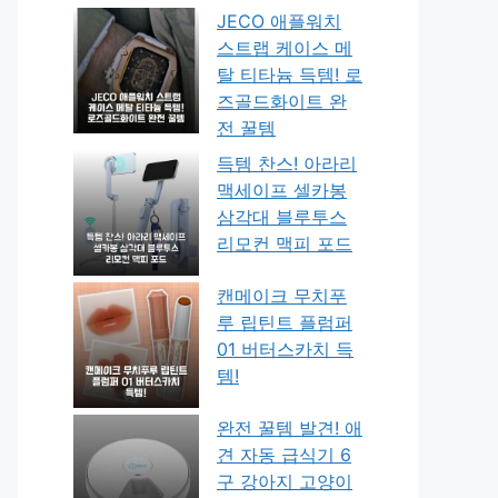
JECO 애플워치
스트랩 케이스 메
탈 티타늄 득템! 로
즈골드화이트 완
전 꿀템
득템 찬스! 아라리
맥세이프 셀카봉
삼각대 블루투스
리모컨 맥피 포드
캔메이크 무치푸
루 립틴트 플럼퍼
01 버터스카치 득
템!
완전 꿀템 발견! 애
견 자동 급식기 6
구 강아지 고양이