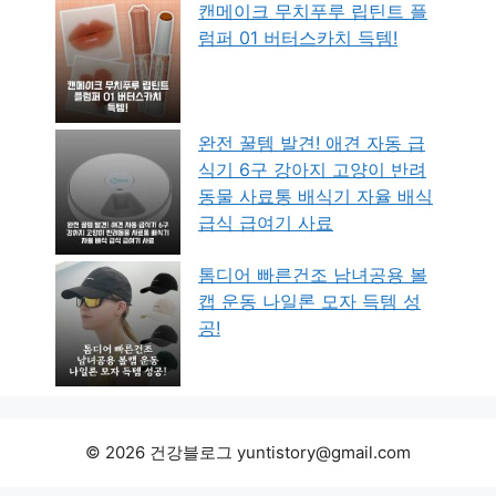
캔메이크 무치푸루 립틴트 플
럼퍼 01 버터스카치 득템!
완전 꿀템 발견! 애견 자동 급
식기 6구 강아지 고양이 반려
동물 사료통 배식기 자율 배식
급식 급여기 사료
톰디어 빠른건조 남녀공용 볼
캡 운동 나일론 모자 득템 성
공!
© 2026 건강블로그 yuntistory@gmail.com