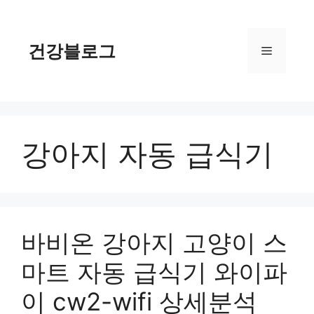
컨
텐
츠
건강블로그
메
로
건
너
뉴
뛰
기
강아지 자동 급식기
바비온 강아지 고양이 스
마트 자동 급식기 와이파
이 cw2-wifi 상세분석