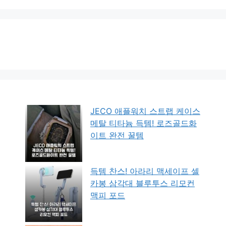
JECO 애플워치 스트랩 케이스
메탈 티타늄 득템! 로즈골드화
이트 완전 꿀템
득템 찬스! 아라리 맥세이프 셀
카봉 삼각대 블루투스 리모컨
맥피 포드