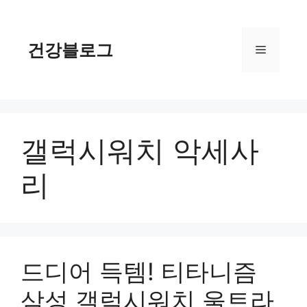
컨
텐
츠
건강블로그
메
로
건
너
뉴
뛰
기
갤럭시워치 악세사
리
드디어 득템! 티타니즘
삼성 갤럭시워치 울트라