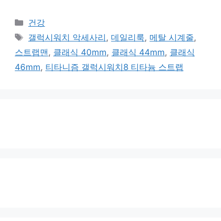
카
건강
테
태
갤럭시워치 악세사리
,
데일리룩
,
메탈 시계줄
,
고
그
스트랩맨
,
클래식 40mm
,
클래식 44mm
,
클래식
리
46mm
,
티타니즘 갤럭시워치8 티타늄 스트랩