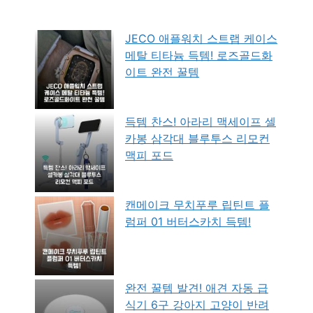
JECO 애플워치 스트랩 케이스
메탈 티타늄 득템! 로즈골드화
이트 완전 꿀템
득템 찬스! 아라리 맥세이프 셀
카봉 삼각대 블루투스 리모컨
맥피 포드
캔메이크 무치푸루 립틴트 플
럼퍼 01 버터스카치 득템!
완전 꿀템 발견! 애견 자동 급
식기 6구 강아지 고양이 반려