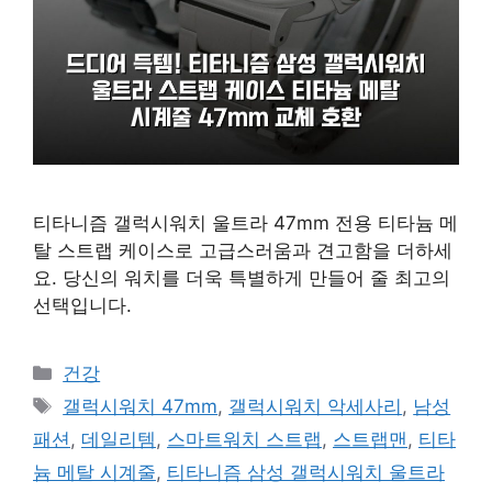
티타니즘 갤럭시워치 울트라 47mm 전용 티타늄 메
탈 스트랩 케이스로 고급스러움과 견고함을 더하세
요. 당신의 워치를 더욱 특별하게 만들어 줄 최고의
선택입니다.
카
건강
테
태
갤럭시워치 47mm
,
갤럭시워치 악세사리
,
남성
고
그
패션
,
데일리템
,
스마트워치 스트랩
,
스트랩맨
,
티타
리
늄 메탈 시계줄
,
티타니즘 삼성 갤럭시워치 울트라