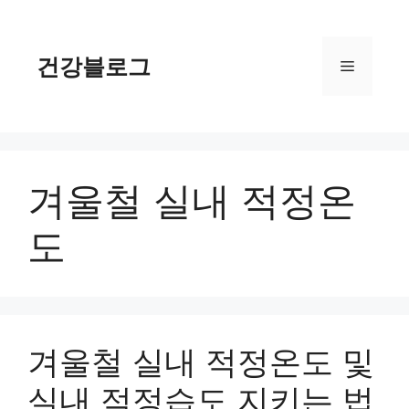
컨
텐
츠
건강블로그
메
로
건
너
뉴
뛰
기
겨울철 실내 적정온
도
겨울철 실내 적정온도 및
실내 적정습도 지키는 법