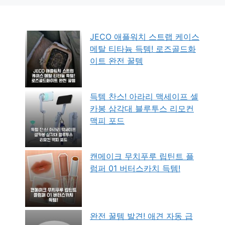
JECO 애플워치 스트랩 케이스
메탈 티타늄 득템! 로즈골드화
이트 완전 꿀템
득템 찬스! 아라리 맥세이프 셀
카봉 삼각대 블루투스 리모컨
맥피 포드
캔메이크 무치푸루 립틴트 플
럼퍼 01 버터스카치 득템!
완전 꿀템 발견! 애견 자동 급