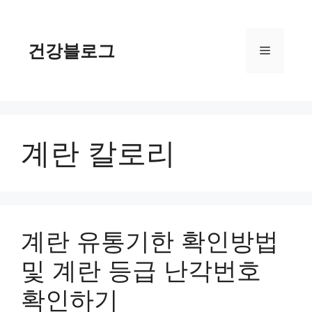
컨
텐
츠
건강블로그
메
로
건
너
뉴
뛰
기
계란 칼로리
계란 유통기한 확인방법
및 계란 등급 난각번호
확인하기