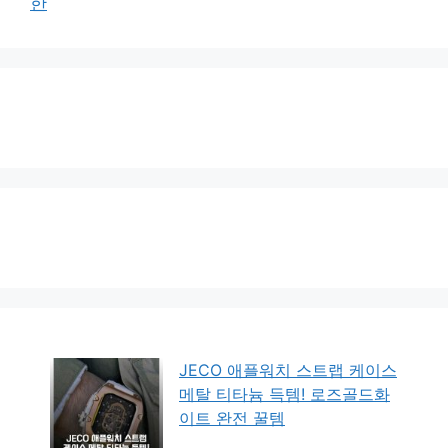
한
JECO 애플워치 스트랩 케이스
메탈 티타늄 득템! 로즈골드화
이트 완전 꿀템