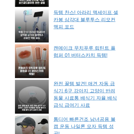
득템 찬스! 아라리 맥세이프 셀
카봉 삼각대 블루투스 리모컨
맥피 포드
캔메이크 무치푸루 립틴트 플
럼퍼 01 버터스카치 득템!
완전 꿀템 발견! 애견 자동 급
식기 6구 강아지 고양이 반려
동물 사료통 배식기 자율 배식
급식 급여기 사료
톰디어 빠른건조 남녀공용 볼
캡 운동 나일론 모자 득템 성
공!