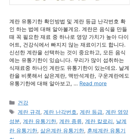
계란 유통기한 확인방법 및 계란 등급 난각번호 확
인 하는 법에 대해 알아볼게요. 계란은 음식을 만들
때 꼭 필요한 재료 중 하나로 영양 가치가 높아 다이
어트, 건강식에서 빠지지 않는 재료이기도 합니다.
신선한 계란을 선택하는 것이 중요하고, 모든 음식
에는 유통기한이 있습니다. 우리가 많이 섭취하는
식재료중 하나인 계란도 유통기한이 있는데요. 날계
란을 비롯해서 삶은계란, 맥반석계란, 구운계란에도
유통기한에 대해 알아보고, …
Read more
카
건강
테
태
계란 규격
,
계란 난각번호
,
계란 등급
,
계란 영양
고
그
성분
,
계란 유통기한
,
계란 종류
,
계란 칼로리
,
날계
리
란 유통기한
,
삶은계란 유통기한
,
훈제계란 유통기