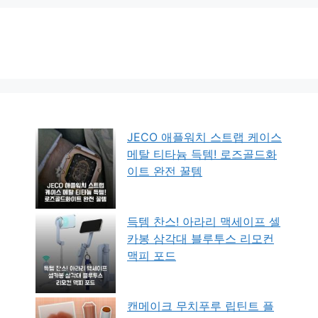
JECO 애플워치 스트랩 케이스
메탈 티타늄 득템! 로즈골드화
이트 완전 꿀템
득템 찬스! 아라리 맥세이프 셀
카봉 삼각대 블루투스 리모컨
맥피 포드
캔메이크 무치푸루 립틴트 플