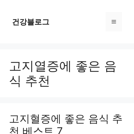
컨
텐
츠
건강블로그
메
로
건
너
뉴
뛰
기
고지열증에 좋은 음
식 추천
고지혈증에 좋은 음식 추
천 베스트 7