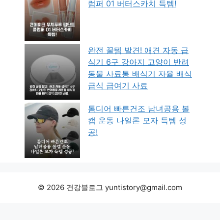
럼퍼 01 버터스카치 득템!
완전 꿀템 발견! 애견 자동 급
식기 6구 강아지 고양이 반려
동물 사료통 배식기 자율 배식
급식 급여기 사료
톰디어 빠른건조 남녀공용 볼
캡 운동 나일론 모자 득템 성
공!
© 2026 건강블로그 yuntistory@gmail.com