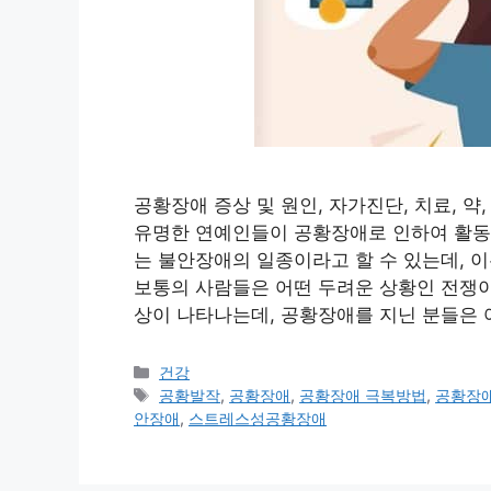
공황장애 증상 및 원인, 자가진단, 치료, 약
유명한 연예인들이 공황장애로 인하여 활동
는 불안장애의 일종이라고 할 수 있는데, 
보통의 사람들은 어떤 두려운 상황인 전쟁이
상이 나타나는데, 공황장애를 지닌 분들은 
카
건강
테
태
공황발작
,
공황장애
,
공황장애 극복방법
,
공황장애
고
그
안장애
,
스트레스성공황장애
리