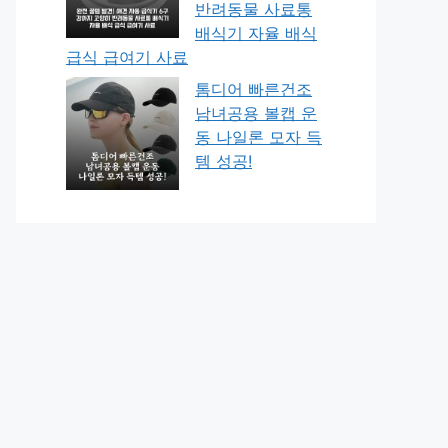
반려동물 사료통
배식기 자율 배식
급식 급여기 사료
톰디어 빠른건조
남녀공용 볼캡 운
동 나일론 모자 득
템 성공!