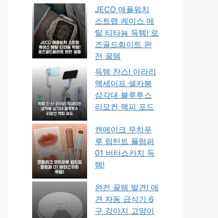
JECO 애플워치
스트랩 케이스 메
탈 티타늄 득템! 로
즈골드화이트 완
전 꿀템
득템 찬스! 아라리
맥세이프 셀카봉
삼각대 블루투스
리모컨 맥피 포드
캔메이크 무치푸
루 립틴트 플럼퍼
01 버터스카치 득
템!
완전 꿀템 발견! 애
견 자동 급식기 6
구 강아지 고양이