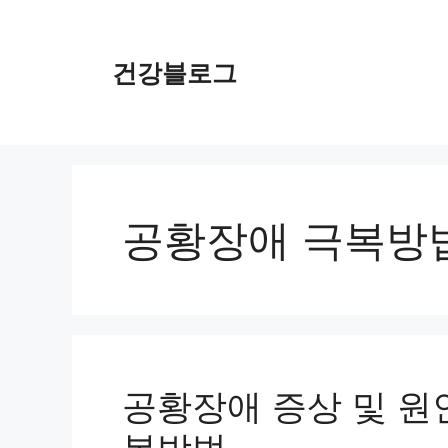
컨
텐
츠
건강블로그
로
건
너
뛰
기
공황장애 극복방
공황장애 증상 및 원인