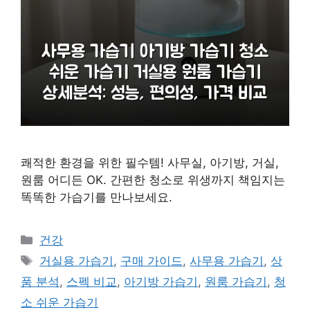
쾌적한 환경을 위한 필수템! 사무실, 아기방, 거실,
원룸 어디든 OK. 간편한 청소로 위생까지 책임지는
똑똑한 가습기를 만나보세요.
카
건강
테
태
거실용 가습기
,
구매 가이드
,
사무용 가습기
,
상
고
그
품 분석
,
스펙 비교
,
아기방 가습기
,
원룸 가습기
,
청
리
소 쉬운 가습기