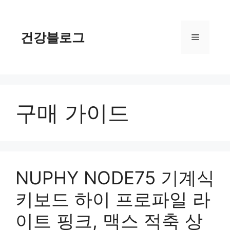
컨
텐
츠
건강블로그
메
로
건
너
뉴
뛰
기
구매 가이드
NUPHY NODE75 기계식
키보드 하이 프로파일 라
이트 핑크, 맥스 적축 상