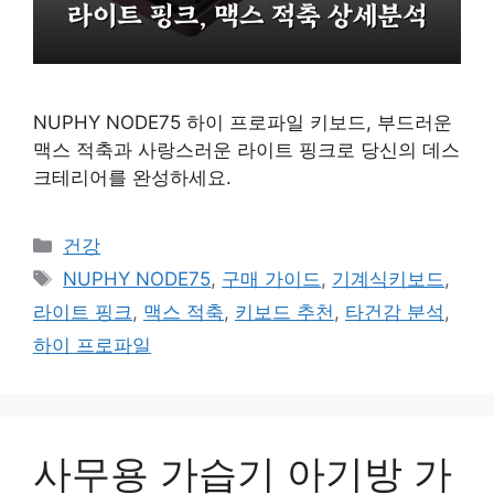
NUPHY NODE75 하이 프로파일 키보드, 부드러운
맥스 적축과 사랑스러운 라이트 핑크로 당신의 데스
크테리어를 완성하세요.
카
건강
테
태
NUPHY NODE75
,
구매 가이드
,
기계식키보드
,
고
그
라이트 핑크
,
맥스 적축
,
키보드 추천
,
타건감 분석
,
리
하이 프로파일
사무용 가습기 아기방 가