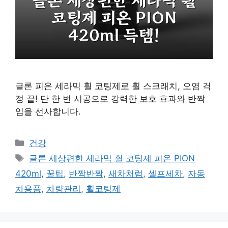
글론 피온 세라믹 휠 코팅제로 휠 스크래치, 오염 걱
정 끝! 단 한 번 시공으로 강력한 보호 효과와 반짝
임을 선사합니다.
카
건강
테
태
글론 세상편한 세라믹 휠 코팅제 피온 PION
고
그
420ml
,
꿀팁
,
반짝반짝
,
새차처럼
,
셀프세차
,
자동
리
차용품
,
차량관리
,
휠코팅제