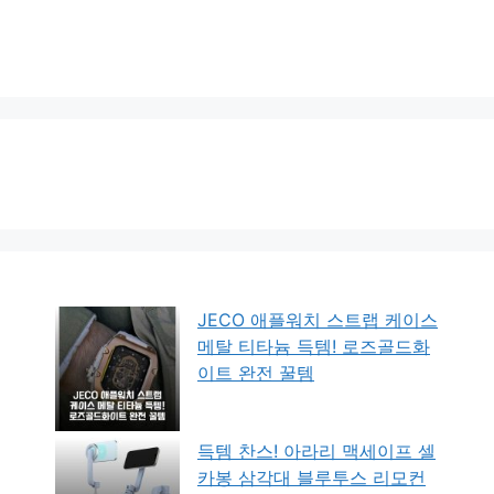
JECO 애플워치 스트랩 케이스
메탈 티타늄 득템! 로즈골드화
이트 완전 꿀템
득템 찬스! 아라리 맥세이프 셀
카봉 삼각대 블루투스 리모컨