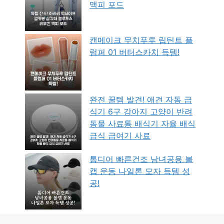
맥피 포드
캔메이크 무치푸루 립틴트 플
럼퍼 01 버터스카치 득템!
완전 꿀템 발견! 애견 자동 급
식기 6구 강아지 고양이 반려
동물 사료통 배식기 자율 배식
급식 급여기 사료
톰디어 빠른건조 남녀공용 볼
캡 운동 나일론 모자 득템 성
공!