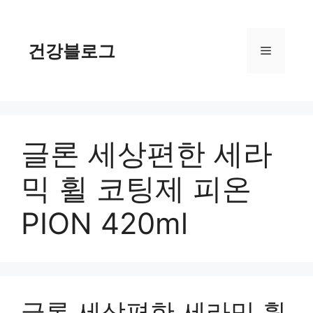
컨
텐
츠
건강블로그
메
로
건
너
뉴
뛰
기
글론 세상편한 세라
믹 휠 코팅제 피온
PION 420ml
글론 세상편한 세라믹 휠