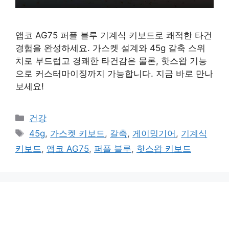
앱코 AG75 퍼플 블루 기계식 키보드로 쾌적한 타건
경험을 완성하세요. 가스켓 설계와 45g 갈축 스위
치로 부드럽고 경쾌한 타건감은 물론, 핫스왑 기능
으로 커스터마이징까지 가능합니다. 지금 바로 만나
보세요!
카
건강
테
태
45g
,
가스켓 키보드
,
갈축
,
게이밍기어
,
기계식
고
그
키보드
,
앱코 AG75
,
퍼플 블루
,
핫스왑 키보드
리