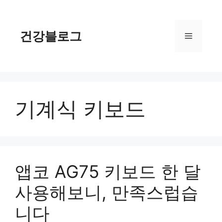
컨
텐
츠
건강블로그
메
로
건
너
뉴
뛰
기
기계식 키보드
앱코 AG75 키보드 한 달
사용해보니, 만족스럽습
니다