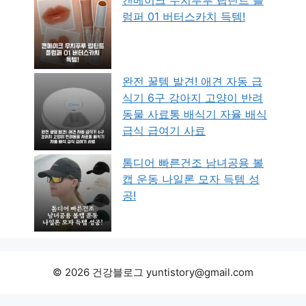
럼퍼 01 버터스카치 득템!
완전 꿀템 발견! 애견 자동 급
식기 6구 강아지 고양이 반려
동물 사료통 배식기 자율 배식
급식 급여기 사료
톰디어 빠른건조 남녀공용 볼
캡 운동 나일론 모자 득템 성
공!
© 2026 건강블로그 yuntistory@gmail.com