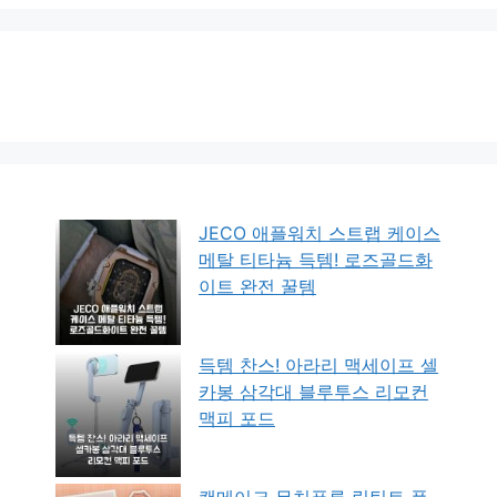
JECO 애플워치 스트랩 케이스
메탈 티타늄 득템! 로즈골드화
이트 완전 꿀템
득템 찬스! 아라리 맥세이프 셀
카봉 삼각대 블루투스 리모컨
맥피 포드
캔메이크 무치푸루 립틴트 플