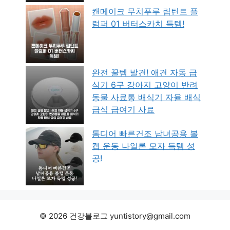
캔메이크 무치푸루 립틴트 플
럼퍼 01 버터스카치 득템!
완전 꿀템 발견! 애견 자동 급
식기 6구 강아지 고양이 반려
동물 사료통 배식기 자율 배식
급식 급여기 사료
톰디어 빠른건조 남녀공용 볼
캡 운동 나일론 모자 득템 성
공!
© 2026 건강블로그 yuntistory@gmail.com