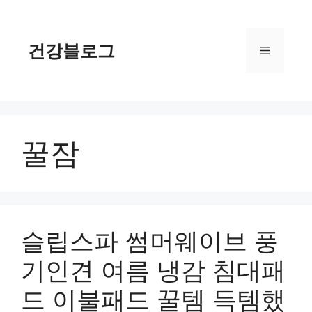
컨
텐
츠
건강블로그
메
로
건
너
뉴
뛰
기
꿀잠
슬립스파 썸머웨이브 풍
기인견 여름 냉감 침대패
드 이불패드 꿀템 득템했