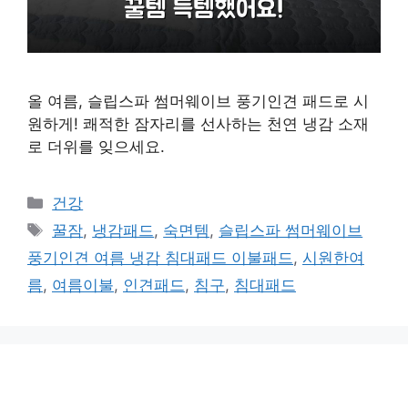
올 여름, 슬립스파 썸머웨이브 풍기인견 패드로 시
원하게! 쾌적한 잠자리를 선사하는 천연 냉감 소재
로 더위를 잊으세요.
카
건강
테
태
꿀잠
,
냉감패드
,
숙면템
,
슬립스파 썸머웨이브
고
그
풍기인견 여름 냉감 침대패드 이불패드
,
시원한여
리
름
,
여름이불
,
인견패드
,
침구
,
침대패드