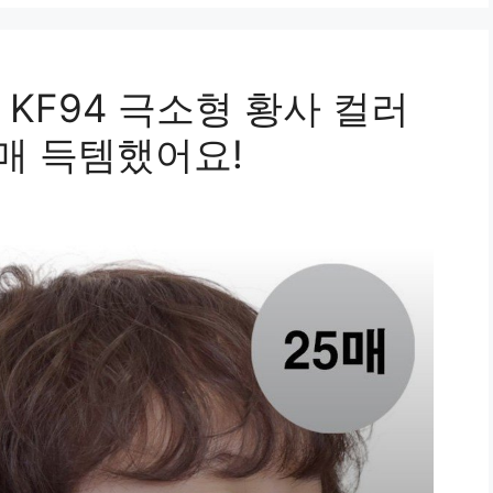
KF94 극소형 황사 컬러
5매 득템했어요!