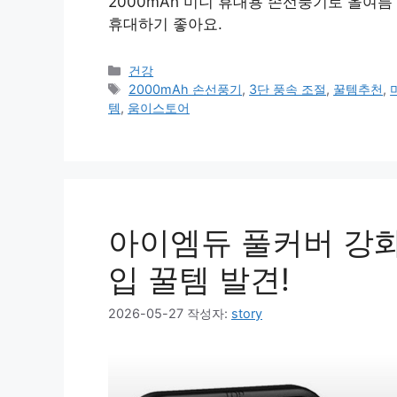
2000mAh 미니 휴대용 손선풍기로 올여름
휴대하기 좋아요.
카
건강
테
태
2000mAh 손선풍기
,
3단 풍속 조절
,
꿀템추천
,
고
그
템
,
움이스토어
리
아이엠듀 풀커버 강화
입 꿀템 발견!
2026-05-27
작성자:
story