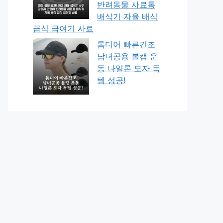
반려동물 사료통
배식기 자율 배식
급식 급여기 사료
톰디어 빠른건조
남녀공용 볼캡 운
동 나일론 모자 득
템 성공!