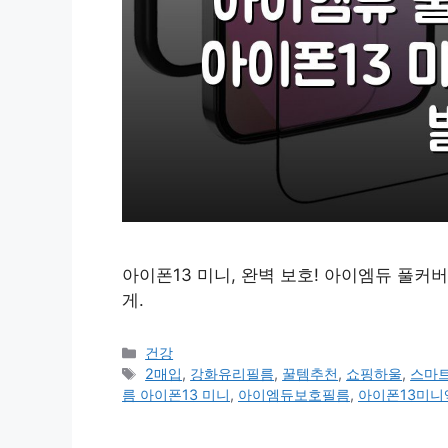
아이폰13 미니, 완벽 보호! 아이엠듀 풀커
게.
카
건강
테
태
2매입
,
강화유리필름
,
꿀템추천
,
쇼핑하울
,
스마
고
그
름 아이폰13 미니
,
아이엠듀보호필름
,
아이폰13미
리