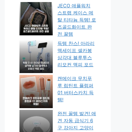
JECO 애플워치
스트랩 케이스 메
탈 티타늄 득템! 로
즈골드화이트 완
전 꿀템
득템 찬스! 아라리
맥세이프 셀카봉
삼각대 블루투스
리모컨 맥피 포드
캔메이크 무치푸
루 립틴트 플럼퍼
01 버터스카치 득
템!
완전 꿀템 발견! 애
견 자동 급식기 6
구 강아지 고양이