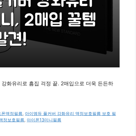
버 강화유리로 흠집 걱정 끝. 2매입으로 더욱 든든하
트폰액정필름
,
아이엠듀 풀커버 강화유리 액정보호필름 보호 필
니액정보호필름
,
아이폰13미니필름