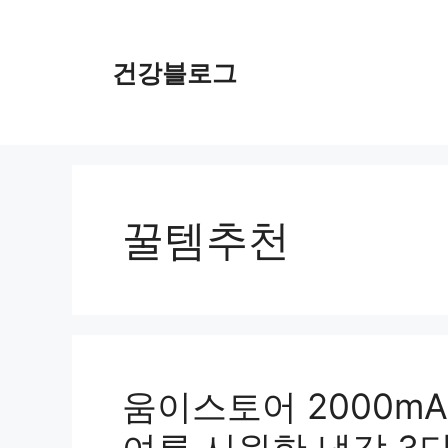
컨
텐
츠
건강블로그
로
건
너
뛰
기
꿀템추천
움이스토어 2000m