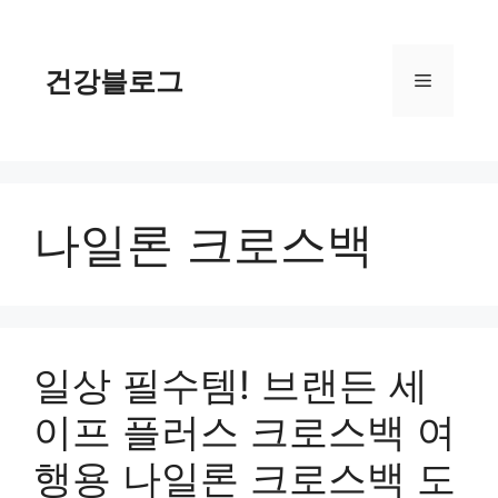
컨
텐
츠
건강블로그
메
로
건
너
뉴
뛰
기
나일론 크로스백
일상 필수템! 브랜든 세
이프 플러스 크로스백 여
행용 나일론 크로스백 도