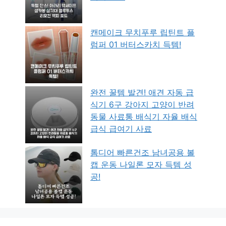
캔메이크 무치푸루 립틴트 플
럼퍼 01 버터스카치 득템!
완전 꿀템 발견! 애견 자동 급
식기 6구 강아지 고양이 반려
동물 사료통 배식기 자율 배식
급식 급여기 사료
톰디어 빠른건조 남녀공용 볼
캡 운동 나일론 모자 득템 성
공!