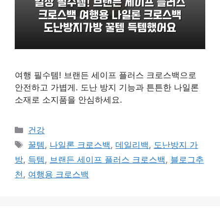
여행 필수템! 브랜든 세이프 플러스 크로스백으로
안전하고 가볍게. 도난 방지 기능과 튼튼한 나일론
소재로 소지품을 안심하세요.
카
건강
테
태
꿀템
,
나일론 크로스백
,
데일리백
,
도난방지 가
고
그
방
,
득템
,
브랜든 세이프 플러스 크로스백
,
블로그추
리
천
,
여행용 크로스백