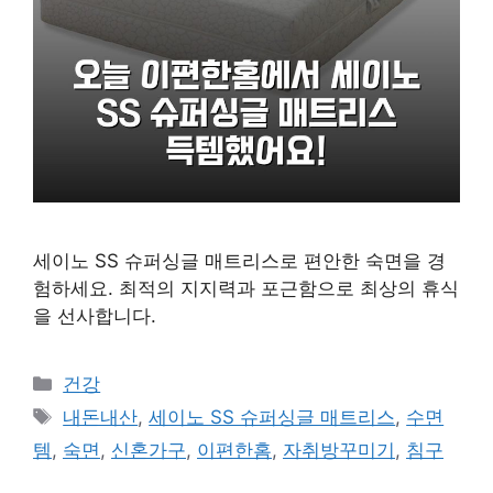
세이노 SS 슈퍼싱글 매트리스로 편안한 숙면을 경
험하세요. 최적의 지지력과 포근함으로 최상의 휴식
을 선사합니다.
카
건강
테
태
내돈내산
,
세이노 SS 슈퍼싱글 매트리스
,
수면
고
그
템
,
숙면
,
신혼가구
,
이편한홈
,
자취방꾸미기
,
침구
리