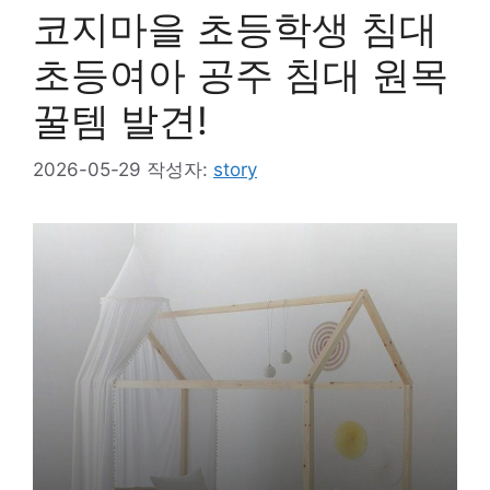
코지마을 초등학생 침대
초등여아 공주 침대 원목
꿀템 발견!
2026-05-29
작성자:
story