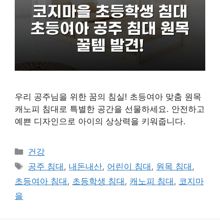
우리 공주님을 위한 꿈의 침실! 초등여아 맞춤 원목
캐노피 침대로 특별한 공간을 선물하세요. 안전하고
예쁜 디자인으로 아이의 상상력을 키워줍니다.
카
건강
테
태
공주 침대
,
내돈내산
,
어린이 침대
,
원목 침대
,
고
그
초등여아 침대
,
초등학생 침대
,
캐노피 침대
,
코지마
리
을