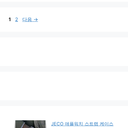
페
페
1
2
다음
→
이
이
지
지
JECO 애플워치 스트랩 케이스