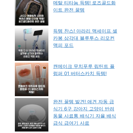
메탈 티타늄 득템! 로즈골드화
이트 완전 꿀템
득템 찬스! 아라리 맥세이프 셀
카봉 삼각대 블루투스 리모컨
맥피 포드
캔메이크 무치푸루 립틴트 플
럼퍼 01 버터스카치 득템!
완전 꿀템 발견! 애견 자동 급
식기 6구 강아지 고양이 반려
동물 사료통 배식기 자율 배식
급식 급여기 사료