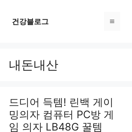
컨
텐
츠
건강블로그
메
로
건
너
뉴
뛰
기
내돈내산
드디어 득템! 린백 게이
밍의자 컴퓨터 PC방 게
임 의자 LB48G 꿀템