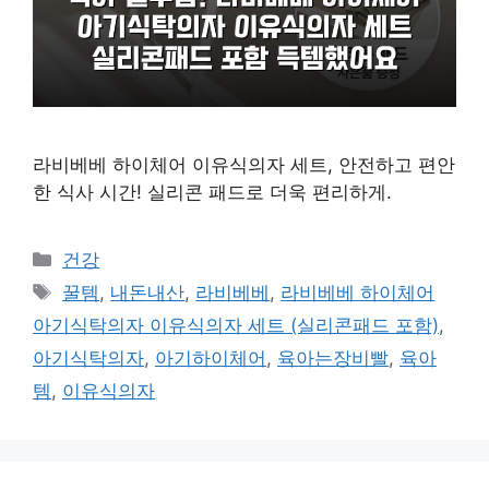
라비베베 하이체어 이유식의자 세트, 안전하고 편안
한 식사 시간! 실리콘 패드로 더욱 편리하게.
카
건강
테
태
꿀템
,
내돈내산
,
라비베베
,
라비베베 하이체어
고
그
아기식탁의자 이유식의자 세트 (실리콘패드 포함)
,
리
아기식탁의자
,
아기하이체어
,
육아는장비빨
,
육아
템
,
이유식의자