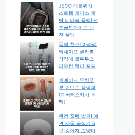
JECO 애플워치
스트랩 케이스 메
탈 티타늄 득템! 로
즈골드화이트 완
전 꿀템
득템 찬스! 아라리
맥세이프 셀카봉
삼각대 블루투스
리모컨 맥피 포드
캔메이크 무치푸
루 립틴트 플럼퍼
01 버터스카치 득
템!
완전 꿀템 발견! 애
견 자동 급식기 6
구 강아지 고양이