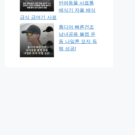
반려동물 사료통
배식기 자율 배식
급식 급여기 사료
톰디어 빠른건조
남녀공용 볼캡 운
동 나일론 모자 득
템 성공!