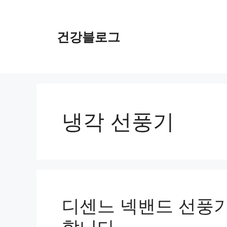
컨
텐
츠
건강블로그
로
건
너
뛰
기
냉각 선풍기
디센느 넥밴드 선풍기