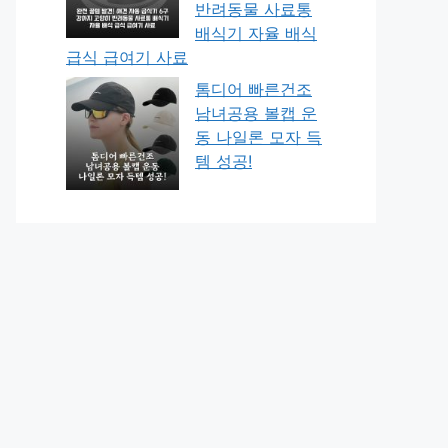
반려동물 사료통
배식기 자율 배식
급식 급여기 사료
톰디어 빠른건조
남녀공용 볼캡 운
동 나일론 모자 득
템 성공!