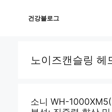
컨
텐
츠
건강블로그
로
건
너
뛰
기
노이즈캔슬링 헤
소니 WH-1000XM