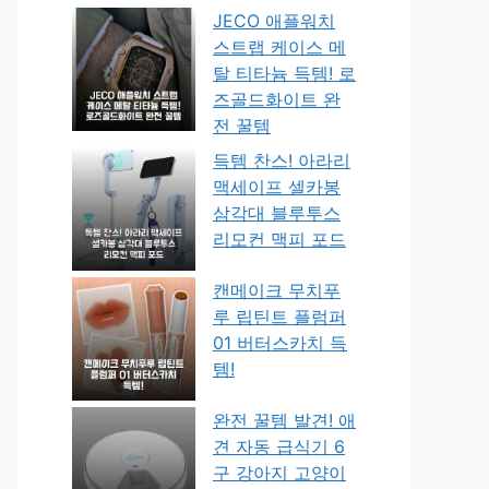
JECO 애플워치
스트랩 케이스 메
탈 티타늄 득템! 로
즈골드화이트 완
전 꿀템
득템 찬스! 아라리
맥세이프 셀카봉
삼각대 블루투스
리모컨 맥피 포드
캔메이크 무치푸
루 립틴트 플럼퍼
01 버터스카치 득
템!
완전 꿀템 발견! 애
견 자동 급식기 6
구 강아지 고양이