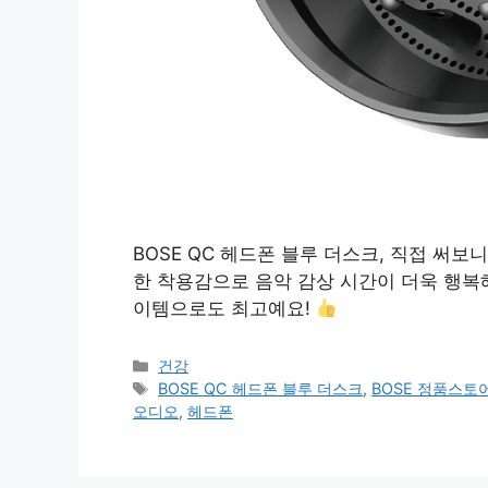
BOSE QC 헤드폰 블루 더스크, 직접 써보
한 착용감으로 음악 감상 시간이 더욱 행복
이템으로도 최고예요!
카
건강
테
태
BOSE QC 헤드폰 블루 더스크
,
BOSE 정품스토
고
그
오디오
,
헤드폰
리