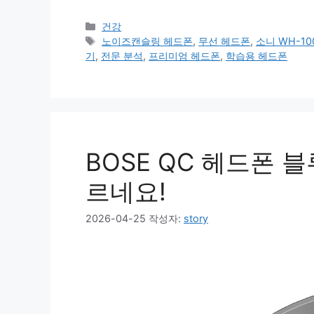
카
건강
테
태
노이즈캔슬링 헤드폰
,
무선 헤드폰
,
소니 WH-10
고
그
기
,
전문 분석
,
프리미엄 헤드폰
,
학습용 헤드폰
리
BOSE QC 헤드폰 
르네요!
2026-04-25
작성자:
story