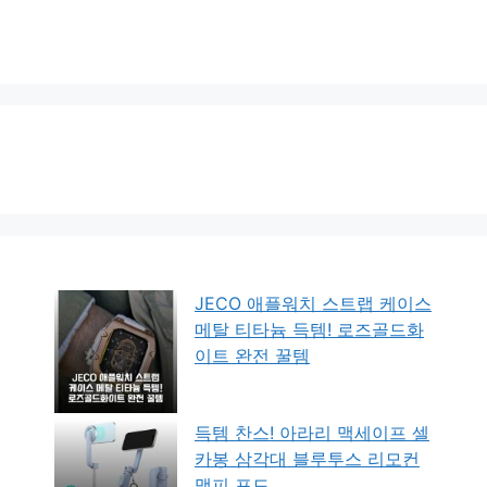
JECO 애플워치 스트랩 케이스
메탈 티타늄 득템! 로즈골드화
이트 완전 꿀템
득템 찬스! 아라리 맥세이프 셀
카봉 삼각대 블루투스 리모컨
맥피 포드