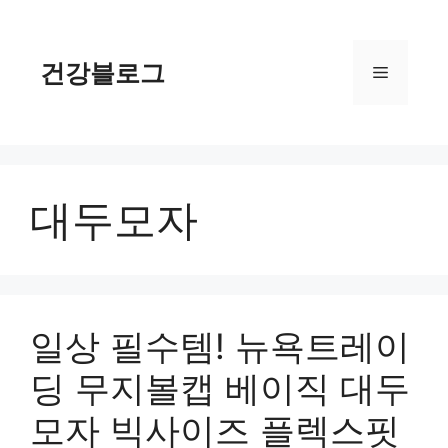
컨
텐
츠
건강블로그
메
로
건
너
뉴
뛰
기
대두모자
일상 필수템! 뉴욕트레이
딩 무지볼캡 베이직 대두
모자 빅사이즈 플렉스핏