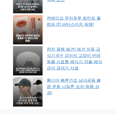
캔메이크 무치푸루 립틴트 플
럼퍼 01 버터스카치 득템!
완전 꿀템 발견! 애견 자동 급
식기 6구 강아지 고양이 반려
동물 사료통 배식기 자율 배식
급식 급여기 사료
톰디어 빠른건조 남녀공용 볼
캡 운동 나일론 모자 득템 성
공!