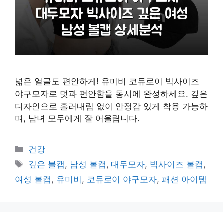
넓은 얼굴도 편안하게! 유미비 코듀로이 빅사이즈
야구모자로 멋과 편안함을 동시에 완성하세요. 깊은
디자인으로 흘러내림 없이 안정감 있게 착용 가능하
며, 남녀 모두에게 잘 어울립니다.
카
건강
테
태
깊은 볼캡
,
남성 볼캡
,
대두모자
,
빅사이즈 볼캡
,
고
그
여성 볼캡
,
유미비
,
코듀로이 야구모자
,
패션 아이템
리