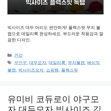
빅사이즈 대두 머리도 편안하게! 플렉스핏 무지 볼
캡으로 데일리룩 완성하세요. 부드러운 착용감과 깔
끔한 디자인.
카
건강
테
태
꾸안꾸
,
대두모자
,
데일리룩
,
무지볼캡
,
베이직
고
그
볼캡
,
빅사이즈모자
,
쇼핑템
,
플렉스핏
리
유미비 코듀로이 야구모
자 대두모자 빅사이즈 깊